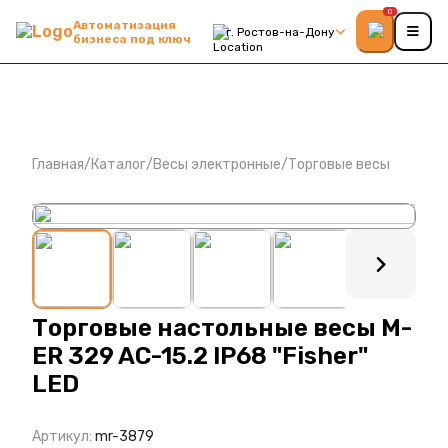
0
Автоматизация
г. Ростов-на-Дону
бизнеса под ключ
Главная
/
Каталог
/
Весы электронные
/
Торговые весы
: ?>
Торговые настольные весы M-
ER 329 AC-15.2 IP68 "Fisher"
LED
Артикул:
mr-3879