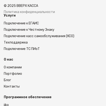
ценам. Доставка заказов осуществляется через
© 2025 ВВЕРХ КАССА
дилерскую сеть. Мы сотрудничаем с клиентами
из %goroda% и всех регионов России. Чтобы
Политика конфиденциальности
Услуги
оформить заказ, оставьте заявку на сайте.
Подключение к ЕГАИС
Подключение к Честному Знаку
Подключение касс самообслуживания (КСО)
Техподдержка
Подключение ТС ПИоТ
О нас
О компании
Портфолио
Блог
Контакты
Программное обеспечение
iiko