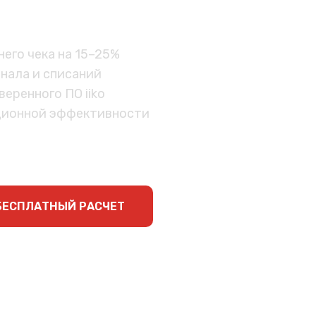
щепите всего за 7 дней!
его чека на 15–25%
нала и списаний
еренного ПО iiko
ционной эффективности
0 ₽
БЕСПЛАТНЫЙ РАСЧЕТ