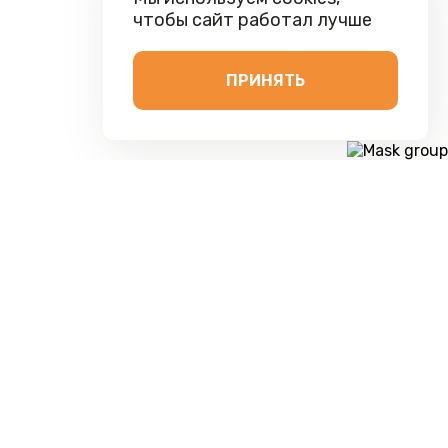
чтобы сайт работал лучше
ПРИНЯТЬ
Зачем нужно
подключение к
системе Честный знак
С 2019 года государственная
система
Честный знак стала обязательной
для
многих товарных групп. Без подключения
невозможно законно продавать