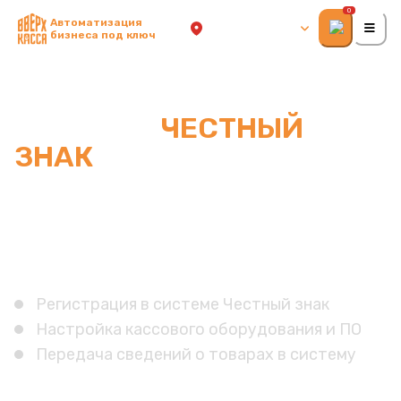
0
Автоматизация
г. Ростов-на-Дону
бизнеса под ключ
ПОДКЛЮЧЕНИЕ К
СИСТЕМЕ
ЧЕСТНЫЙ
ЗНАК
— ПОД КЛЮЧ ЗА 1
ДЕНЬ В РОСТОВЕ-НА-
ДОНУ
Маркированная продукция без штрафов и
блокировок!
Регистрация в системе Честный знак
Настройка кассового оборудования и ПО
Передача сведений о товарах в систему