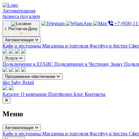
Автоматизация
бизнеса под ключ
+7 (958) 11
г. Ростов-на-Дону
Автоматизация
Кафе и рестораны
Магазины и торговля
Фастфуд и бистро
Сфер
Услуги
Подключение к ЕГАИС
Подключение к Честному Знаку
Подкл
Программное обеспечение
iiko
Saby Retail
Каталог
О компании
Портфолио
Блог
Контакты
Меню
Автоматизация
Кафе и рестораны
Магазины и торговля
Фастфуд и бистро
Сфер