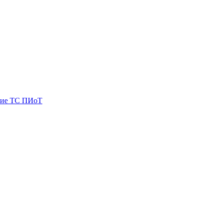
ие ТС ПИоТ