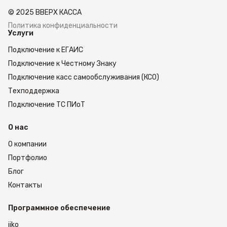
ценам. Доставка заказов осуществляется через
© 2025 ВВЕРХ КАССА
дилерскую сеть. Мы сотрудничаем с клиентами
из %goroda% и всех регионов России. Чтобы
Политика конфиденциальности
Услуги
оформить заказ, оставьте заявку на сайте.
Подключение к ЕГАИС
Подключение к Честному Знаку
Подключение касс самообслуживания (КСО)
Техподдержка
Подключение ТС ПИоТ
О нас
О компании
Портфолио
Блог
Контакты
Программное обеспечение
iiko