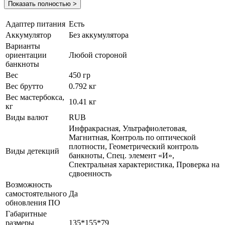
Показать полностью >
Адаптер питания
Есть
Аккумулятор
Без аккумулятора
Варианты
ориентации
Любой стороной
банкноты
Вес
450 гр
Вес брутто
0.792 кг
Вес мастербокса,
10.41 кг
кг
Виды валют
RUB
Инфракрасная, Ультрафиолетовая,
Магнитная, Контроль по оптической
плотности, Геометрический контроль
Виды детекций
банкноты, Спец. элемент «И»,
Спектральная характеристика, Проверка на
сдвоенность
Возможность
самостоятельного
Да
обновления ПО
Габаритные
размеры
135*155*79