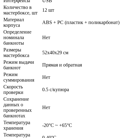
Интерфейсы
USB
Количество в
12 шт
мастербоксе, шт
Материал
ABS + PC (пластик + поликарбонат)
корпуса
Определение
номинала
Нет
банкноты
Размеры
52х40х29 см
мастербокса
Режим выдачи
Прямая и обратная
банкнот
Режим
Нет
суммирования
Скорость
0.5 с/купюра
проверки
Сохранение
данных о
Нет
проверенных
банкнотах
Температура
-20°С ~ +65°С
хранения
Температура
0-40°С