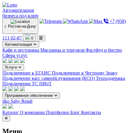
Автоматизация
бизнеса под ключ
+7 (958)
г. Ростов-на-Дону
111 02-87
0
Автоматизация
Кафе и рестораны
Магазины и торговля
Фастфуд и бистро
Сфера услуг
Услуги
Подключение к ЕГАИС
Подключение к Честному Знаку
Подключение касс самообслуживания (КСО)
Техподдержка
Подключение ТС ПИоТ
Программное обеспечение
iiko
Saby Retail
Каталог
О компании
Портфолио
Блог
Контакты
Меню