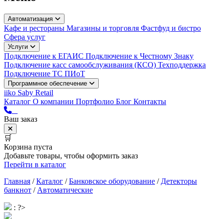
Автоматизация
Кафе и рестораны
Магазины и торговля
Фастфуд и бистро
Сфера услуг
Услуги
Подключение к ЕГАИС
Подключение к Честному Знаку
Подключение касс самообслуживания (КСО)
Техподдержка
Подключение ТС ПИоТ
Программное обеспечение
iiko
Saby Retail
Каталог
О компании
Портфолио
Блог
Контакты
Ваш заказ
🛒
Корзина пуста
Добавьте товары, чтобы оформить заказ
Перейти в каталог
Главная
/
Каталог
/
Банковское оборудование
/
Детекторы
банкнот
/
Автоматические
: ?>