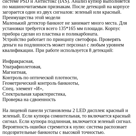
системе PSD и Антистокс (IAS). Анализ купюр выполняется
по машиночитаемым признакам. После детекций на корпусе
загорается один из двух сигналов: зеленый или красный.
Преимущества этой модели
Маленький детектор банкнот не занимает много места. Для
установки требуется всего 135*165 мм площади. Корпус
прибора сделан из пластика и поликарбоната.
Устройство работает по принципу светофора. Проверять
деньги на подлинность может персонал с любым уровнем
квалификации. При работе используется 8 детекций:
Инфракрасная,
Ультрафиолетовая,
Магнитная,
Контроль по оптической плотности,
Геометрический контроль банкноты,
Спец. элемент «И»,
Спектральная характеристика,
Проверка на сдвоенность
На лицевой панели установлены 2 LED дисплея: красный и
зеленый. Если купюра сомнительная, то включается красный
сигнал. Если купюра подлинная, включается зеленый сигнал.
Вероятность ошибки стремится к нулю: система распознает
подозрительные банкноты с высокой точностью.