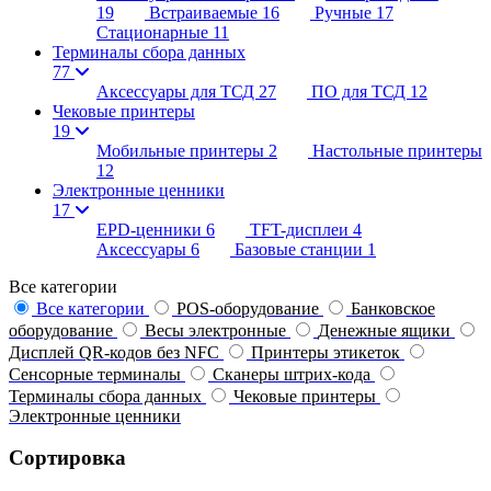
19
Встраиваемые
16
Ручные
17
Стационарные
11
Терминалы сбора данных
77
Аксессуары для ТСД
27
ПО для ТСД
12
Чековые принтеры
19
Мобильные принтеры
2
Настольные принтеры
12
Электронные ценники
17
EPD-ценники
6
TFT-дисплеи
4
Аксессуары
6
Базовые станции
1
Все категории
Все категории
POS-оборудование
Банковское
оборудование
Весы электронные
Денежные ящики
Дисплей QR-кодов без NFC
Принтеры этикеток
Сенсорные терминалы
Сканеры штрих-кода
Терминалы сбора данных
Чековые принтеры
Электронные ценники
Сортировка