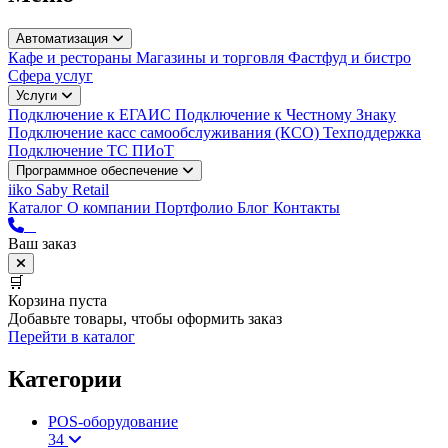
Автоматизация
Кафе и рестораны
Магазины и торговля
Фастфуд и бистро
Сфера услуг
Услуги
Подключение к ЕГАИС
Подключение к Честному Знаку
Подключение касс самообслуживания (КСО)
Техподдержка
Подключение ТС ПИоТ
Программное обеспечение
iiko
Saby Retail
Каталог
О компании
Портфолио
Блог
Контакты
Ваш заказ
🛒
Корзина пуста
Добавьте товары, чтобы оформить заказ
Перейти в каталог
Категории
POS-оборудование
34