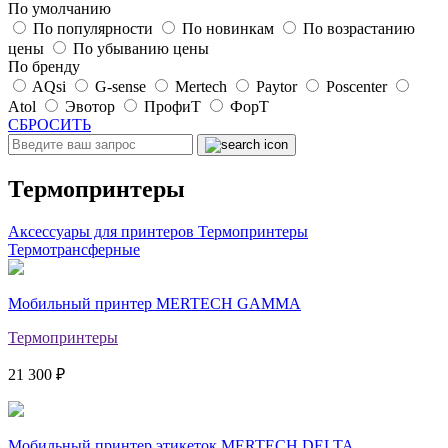
По умолчанию
По популярности
По новинкам
По возрастанию
цены
По убыванию цены
По бренду
AQsi
G-sense
Mertech
Paytor
Poscenter
Atol
Эвотор
ПрофиТ
ФорТ
СБРОСИТЬ
Термопринтеры
Аксессуары для принтеров
Термопринтеры
Термотрансферные
Мобильный принтер MERTECH GAMMA
Термопринтеры
21 300 ₽
Мобильный принтер этикеток MERTECH DELTA