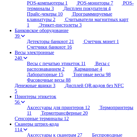
POS-компьютеры
1
POS-мониторы
7
POS-
терминалы
3
Дисплеи покупателя
4
Прайс-чекеры
10
Программируемые
клавиатуры
2
Считыватели магнитных карт
1
Этикет-пистолеты
3
Банковское оборудование
39
Детекторы банкнот
21
Счетчик монет
1
Счетчики банкнот
16
Весы электронные
240
Весы с печатью этикеток
11
Весы с
распознаванием
2
Карманные
4
Лабораторные
15
Торговые весы
98
Фасовочные весы
88
Денежные ящики
3
Дисплей QR-кодов без NFC
5
Принтеры этикеток
56
Аксессуары для принтеров
12
Термопринтеры
11
Термотрансферные
20
Сенсорные терминалы
12
Сканеры штрих-кода
114
Аксессуары к сканерам
27
Беспроводные