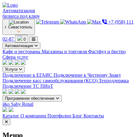
Автоматизация
бизнеса под ключ
+7 (958) 111
г. Севастополь
02-87
0
Автоматизация
Кафе и рестораны
Магазины и торговля
Фастфуд и бистро
Сфера услуг
Услуги
Подключение к ЕГАИС
Подключение к Честному Знаку
Подключение касс самообслуживания (КСО)
Техподдержка
Подключение ТС ПИоТ
Программное обеспечение
iiko
Saby Retail
Каталог
О компании
Портфолио
Блог
Контакты
Меню