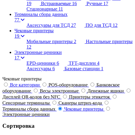
19
Встраиваемые
16
Ручные
17
Стационарные
11
Терминалы сбора данных
77
Аксессуары для ТСД
27
ПО для ТСД
12
Чековые принтеры
19
Мобильные принтеры
2
Настольные принтеры
12
Электронные ценники
17
EPD-ценники
6
TFT-дисплеи
4
Аксессуары
6
Базовые станции
1
Чековые принтеры
Все категории
POS-оборудование
Банковское
оборудование
Весы электронные
Денежные ящики
Дисплей QR-кодов без NFC
Принтеры этикеток
Сенсорные терминалы
Сканеры штрих-кода
Терминалы сбора данных
Чековые принтеры
Электронные ценники
Сортировка