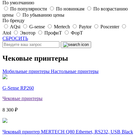
По умолчанию
По популярности
По новинкам
По возрастанию
цены
По убыванию цены
По бренду
AQsi
G-sense
Mertech
Paytor
Poscenter
Atol
Эвотор
ПрофиТ
ФорТ
СБРОСИТЬ
Чековые принтеры
Мобильные принтеры
Настольные принтеры
G-Sense RP260
Чековые принтеры
8 300 ₽
Чековый принтер MERTECH Q80 Ethernet, RS232, USB Black