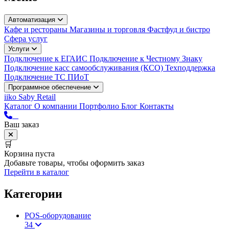
Автоматизация
Кафе и рестораны
Магазины и торговля
Фастфуд и бистро
Сфера услуг
Услуги
Подключение к ЕГАИС
Подключение к Честному Знаку
Подключение касс самообслуживания (КСО)
Техподдержка
Подключение ТС ПИоТ
Программное обеспечение
iiko
Saby Retail
Каталог
О компании
Портфолио
Блог
Контакты
Ваш заказ
🛒
Корзина пуста
Добавьте товары, чтобы оформить заказ
Перейти в каталог
Категории
POS-оборудование
34