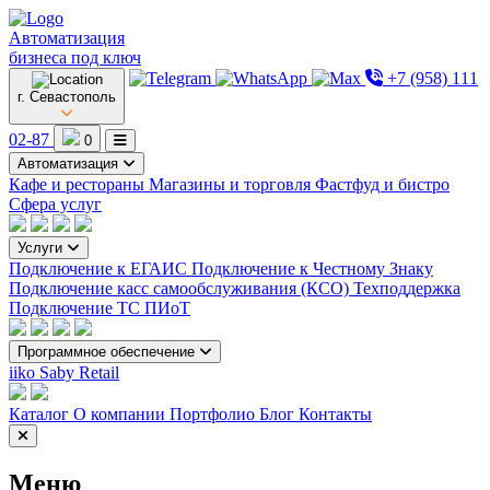
Автоматизация
бизнеса под ключ
+7 (958) 111
г. Севастополь
02-87
0
Автоматизация
Кафе и рестораны
Магазины и торговля
Фастфуд и бистро
Сфера услуг
Услуги
Подключение к ЕГАИС
Подключение к Честному Знаку
Подключение касс самообслуживания (КСО)
Техподдержка
Подключение ТС ПИоТ
Программное обеспечение
iiko
Saby Retail
Каталог
О компании
Портфолио
Блог
Контакты
Меню