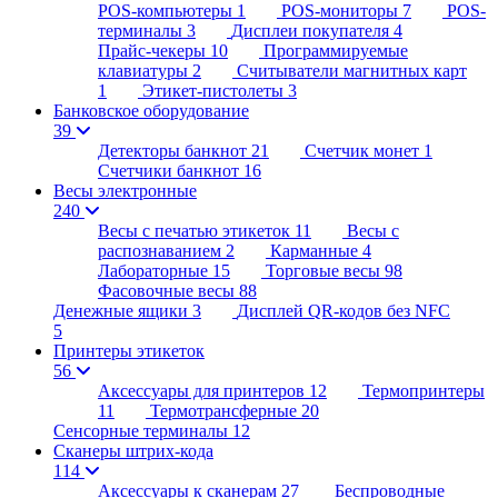
POS-компьютеры
1
POS-мониторы
7
POS-
терминалы
3
Дисплеи покупателя
4
Прайс-чекеры
10
Программируемые
клавиатуры
2
Считыватели магнитных карт
1
Этикет-пистолеты
3
Банковское оборудование
39
Детекторы банкнот
21
Счетчик монет
1
Счетчики банкнот
16
Весы электронные
240
Весы с печатью этикеток
11
Весы с
распознаванием
2
Карманные
4
Лабораторные
15
Торговые весы
98
Фасовочные весы
88
Денежные ящики
3
Дисплей QR-кодов без NFC
5
Принтеры этикеток
56
Аксессуары для принтеров
12
Термопринтеры
11
Термотрансферные
20
Сенсорные терминалы
12
Сканеры штрих-кода
114
Аксессуары к сканерам
27
Беспроводные