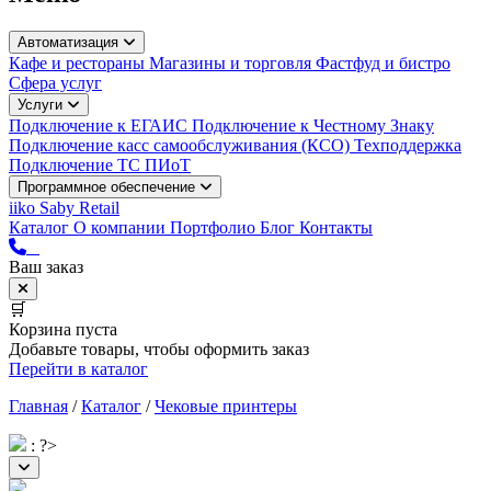
Автоматизация
Кафе и рестораны
Магазины и торговля
Фастфуд и бистро
Сфера услуг
Услуги
Подключение к ЕГАИС
Подключение к Честному Знаку
Подключение касс самообслуживания (КСО)
Техподдержка
Подключение ТС ПИоТ
Программное обеспечение
iiko
Saby Retail
Каталог
О компании
Портфолио
Блог
Контакты
Ваш заказ
🛒
Корзина пуста
Добавьте товары, чтобы оформить заказ
Перейти в каталог
Главная
/
Каталог
/
Чековые принтеры
: ?>