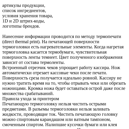
артикулы продукции,
список ингредиентов,
условия хранения товара,
1D и 2D штрих-коды,
логотипы брендов.
Нанесение информации проводится по методу термопечати
(direct thermal print). На печатающей поверхности
термоголовки есть нагревательные элементы. Когда нагретая
термоголовка касается термобумаги, чувствительная
поверхность ленты темнеет. Цвет полученного изображения
зависит от состава термоленты.
Встроенный отрезчик чеков упрощает работу кассира. Нож
автоматически отрезает кассовые чеки после печати.
Поверхность среза получается идеально ровной. Кассиру не
нужно тратить время на то, чтобы отрывать чеки или обрезать
ножницами. Кромка ножа будет оставаться острой даже после
множества срабатываний.
Правила ухода за принтером
Печатающую термоголовку нельзя чистить острыми
предметами. В разъемы термоголовки нельзя заливать
жидкости, проводящие ток. Чистить печатающую головку
можно спиртовым карандашом или ватным тампоном,
смоченным спиртом. Налипшие кусочки бумаги или клея