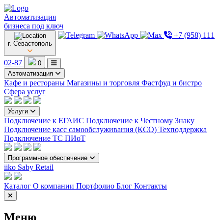
Автоматизация
бизнеса под ключ
+7 (958) 111
г. Севастополь
02-87
0
Автоматизация
Кафе и рестораны
Магазины и торговля
Фастфуд и бистро
Сфера услуг
Услуги
Подключение к ЕГАИС
Подключение к Честному Знаку
Подключение касс самообслуживания (КСО)
Техподдержка
Подключение ТС ПИоТ
Программное обеспечение
iiko
Saby Retail
Каталог
О компании
Портфолио
Блог
Контакты
Меню