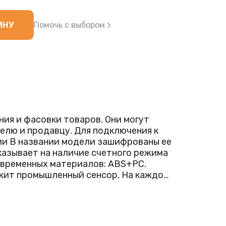
ИНУ
Помочь с выбором >
ия и фасовки товаров. Они могут
елю и продавцу. Для подключения к
указывает на наличие счетного режима
современных материалов: ABS+PC.
ужит промышленный сенсор. На каждом
5 кг и дискретностью 2 гр.
 USB были внесены в Госреестр