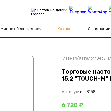
г. Ростов-на-Дону
С
ному Знаку
аммное обеспечение
Каталог
О компании
амообслуживания (КСО)
Retail
оТ
Главная
/
Каталог
/
Весы э
Торговые насто
15.2 "TOUCH-M" 
Артикул:
mr-3158
6 720 ₽