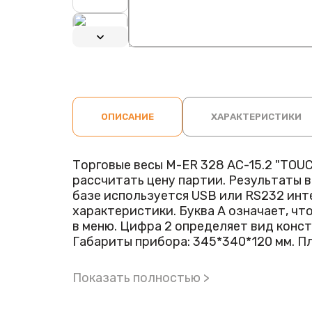
ОПИСАНИЕ
ХАРАКТЕРИСТИКИ
Торговые весы M-ER 328 AC-15.2 "TOU
рассчитать цену партии. Результаты в
базе используется USB или RS232 интерфейс. Цвет корпуса: белый. Оп
характеристики. Буква А означает, чт
в меню. Цифра 2 определяет вид конс
Габариты прибора: 345*340*120 мм. П
LCD экране 16 индикаторов. Доступные режимы: Простое взвешивание. Суммирование итогов. С
Тарирование (вычет массы упаковки). Запрограммированные цены. У 
Показать полностью >
отличаются по диапазону. На этой стра
Преимущества этой модели Электронны