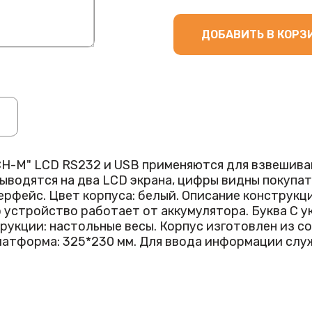
ДОБАВИТЬ В КОРЗ
CH-M" LCD RS232 и USB применяются для взвешиван
ыводятся на два LCD экрана, цифры видны покупат
исание конструкции В названии модели зашифрованы ее
о устройство работает от аккумулятора. Буква С 
трукции: настольные весы. Корпус изготовлен из 
латформа: 325*230 мм. Для ввода информации сл
четный (штучный) режим.
этих настольных весов есть две модификации. Они
нице весы с диапазоном взвешивания от 40 гр до 1
е весы M-ER 328 AC-15.2 "TOUCH-M" LCD RS232 и