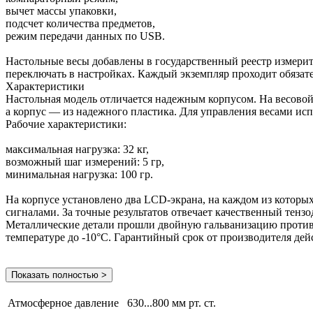
вычет массы упаковки,
подсчет количества предметов,
режим передачи данных по USB.
Настольные весы добавлены в государственный реестр измер
переключать в настройках. Каждый экземпляр проходит обязат
Характеристики
Настольная модель отличается надежным корпусом. На весовой
а корпус — из надежного пластика. Для управления весами ис
Рабочие характеристики:
максимальная нагрузка: 32 кг,
возможный шаг измерений: 5 гр,
минимальная нагрузка: 100 гр.
На корпусе установлено два LCD-экрана, на каждом из которых
сигналами. За точные результатов отвечает качественный тенз
Металлические детали прошли двойную гальванизацию против 
температуре до -10°C. Гарантийный срок от производителя дейс
Показать полностью >
Атмосферное давление
630...800 мм рт. ст.