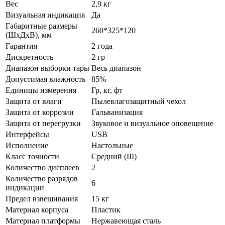
Вес
2,9 кг
Визуальная индикация
Да
Габаритные размеры
260*325*120
(ШхДхВ), мм
Гарантия
2 года
Дискретность
2 гр
Диапазон выборки тары
Весь диапазон
Допустимая влажность
85%
Единицы измерения
Гр, кг, фт
Защита от влаги
Пылевлагозащитный чехол
Защита от коррозии
Гальванизация
Защита от перегрузки
Звуковое и визуальное оповещение
Интерфейсы
USB
Исполнение
Настольные
Класс точности
Средний (III)
Количество дисплеев
2
Количество разрядов
6
индикации
Предел взвешивания
15 кг
Материал корпуса
Пластик
Материал платформы
Нержавеющая сталь