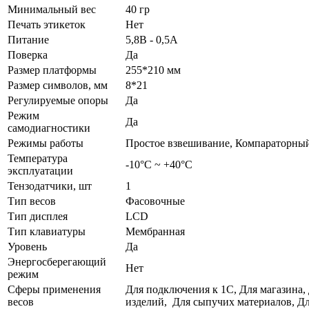
Минимальный вес
40 гр
Печать этикеток
Нет
Питание
5,8В - 0,5А
Поверка
Да
Размер платформы
255*210 мм
Размер символов, мм
8*21
Регулируемые опоры
Да
Режим
Да
самодиагностики
Режимы работы
Простое взвешивание, Компараторный
Температура
-10°C ~ +40°C
эксплуатации
Тензодатчики, шт
1
Тип весов
Фасовочные
Тип дисплея
LCD
Тип клавиатуры
Мембранная
Уровень
Да
Энергосберегающий
Нет
режим
Сферы применения
Для подключения к 1С, Для магазина,
весов
изделий, Для сыпучих материалов, Д