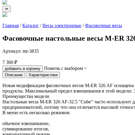
Главная
/
Каталог
/
Весы электронные
/
Фасовочные весы
Фасовочные настольные весы M-ER 326
Артикул:
mr-3835
7 360 ₽
Помочь с выбором >
добавить в корзину
Описание
Характеристики
Новая модификация фасовочных весов M-ER 326 AF оснащена 
продукты. Максимальный предел взвешивания в этой модели: 3
Преимущества модели
Настольные весы M-ER 326 AF-32.5 "Cube" часто используют дл
предпринимателей, потому что она отличается высокой точнос
В меню есть несколько режимов:
обычное взвешивание,
суммирование итогов,
компараторный режим,