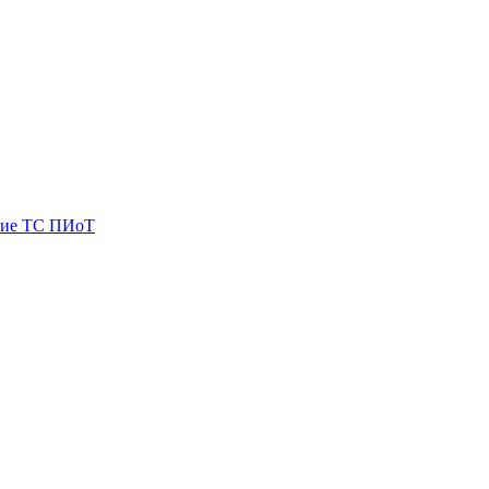
ие ТС ПИоТ