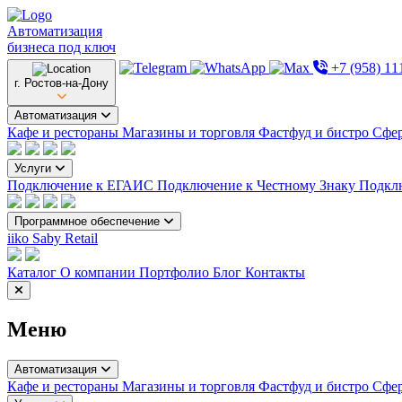
Автоматизация
бизнеса под ключ
+7 (958) 11
г. Ростов-на-Дону
Автоматизация
Кафе и рестораны
Магазины и торговля
Фастфуд и бистро
Сфер
Услуги
Подключение к ЕГАИС
Подключение к Честному Знаку
Подкл
Программное обеспечение
iiko
Saby Retail
Каталог
О компании
Портфолио
Блог
Контакты
Меню
Автоматизация
Кафе и рестораны
Магазины и торговля
Фастфуд и бистро
Сфер