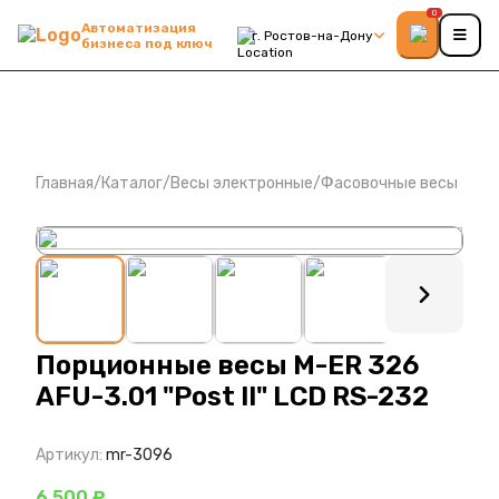
0
Автоматизация
г. Ростов-на-Дону
бизнеса под ключ
Главная
/
Каталог
/
Весы электронные
/
Фасовочные весы
: ?>
Порционные весы M-ER 326
AFU-3.01 "Post II" LCD RS-232
Артикул:
mr-3096
6 500 ₽