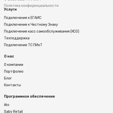
низкой цене от производителя. Модели из этой
линейки всегда есть в наличии. Доставка
Политика конфиденциальности
Услуги
заказов осуществляется по Москве или в любой
город России. Мы гарантируем быструю и
Подключение к ЕГАИС
бережную доставку товара. Оставьте заявку на
сайте или позвоните нам, чтобы оформить
Подключение к Честному Знаку
покупку.
Подключение касс самообслуживания (КСО)
Техподдержка
Подключение ТС ПИоТ
О нас
О компании
Портфолио
Блог
Контакты
Программное обеспечение
iiko
Saby Retail