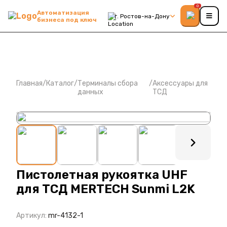
0
Автоматизация
г. Ростов-на-Дону
бизнеса под ключ
Главная
/
Каталог
/
Терминалы сбора
/
Аксессуары для
данных
ТСД
: ?>
Пистолетная рукоятка UHF
для ТСД MERTECH Sunmi L2K
Артикул:
mr-4132-1