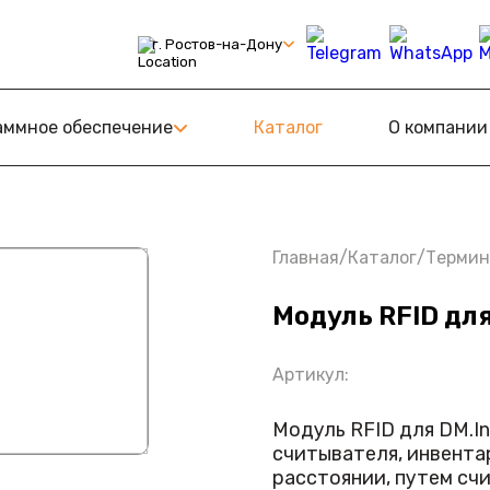
г. Ростов-на-Дону
С
ному Знаку
аммное обеспечение
Каталог
О компании
амообслуживания (КСО)
Retail
оТ
Главная
/
Каталог
/
Термин
Модуль RFID для
Артикул:
Модуль RFID для DM.I
считывателя, инвента
расстоянии, путем сч