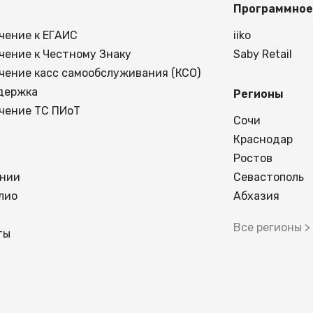
Программное
чение к ЕГАИС
iiko
чение к Честному Знаку
Saby Retail
чение касс самообслуживания (КСО)
держка
Регионы
чение ТС ПИоТ
Сочи
Краснодар
Ростов
ании
Севастополь
лио
Абхазия
Все регионы >
ты