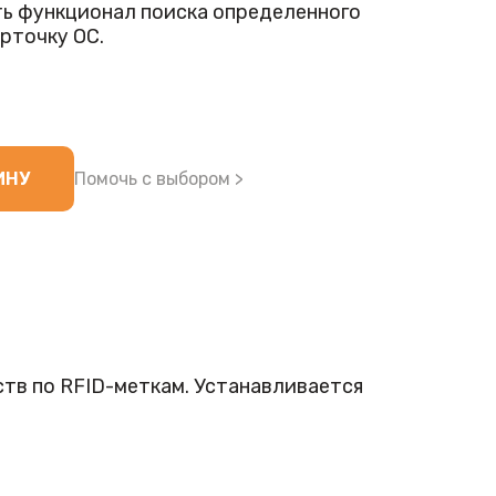
ть функционал поиска определенного
арточку ОС.
ИНУ
Помочь с выбором >
тв по RFID-меткам. Устанавливается