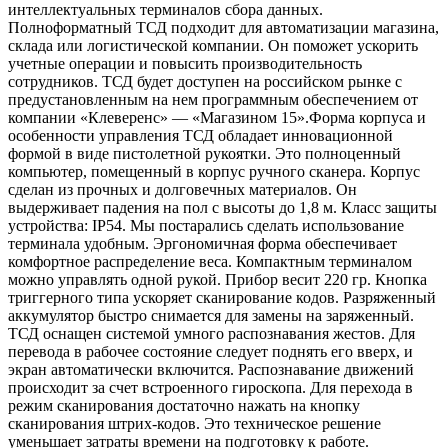
интеллектуальных терминалов сбора данных.
Полноформатный ТСД подходит для автоматизации магазина,
склада или логистической компании. Он поможет ускорить
учетные операции и повысить производительность
сотрудников. ТСД будет доступен на российском рынке с
предустановленным на нем программным обеспечением от
компании «Клеверенс» — «Магазином 15».Форма корпуса и
особенности управления ТСД обладает инновационной
формой в виде пистолетной рукоятки. Это полноценный
компьютер, помещенный в корпус ручного сканера. Корпус
сделан из прочных и долговечных материалов. Он
выдерживает падения на пол с высоты до 1,8 м. Класс защиты
устройства: IP54. Мы постарались сделать использование
терминала удобным. Эргономичная форма обеспечивает
комфортное распределение веса. Компактным терминалом
можно управлять одной рукой. Прибор весит 220 гр. Кнопка
триггерного типа ускоряет сканирование кодов. Разряженный
аккумулятор быстро снимается для замены на заряженный.
ТСД оснащен системой умного распознавания жестов. Для
перевода в рабочее состояние следует поднять его вверх, и
экран автоматически включится. Распознавание движений
происходит за счет встроенного гироскопа. Для перехода в
режим сканирования достаточно нажать на кнопку
сканирования штрих-кодов. Это техническое решение
уменьшает затраты времени на подготовку к работе.