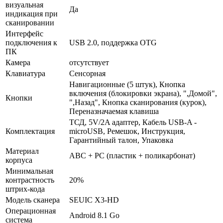
визуальная
Да
индикация при
сканировании
Интерфейс
подключения к
USB 2.0, поддержка OTG
ПК
Камера
отсутствует
Клавиатура
Сенсорная
Навигационные (5 штук), Кнопка
включения (блокировки экрана), ",Домой",
Кнопки
",Назад", Кнопка сканирования (курок),
Переназначаемая клавиша
ТСД, 5V/2A адаптер, Кабель USB-A -
Комплектация
microUSB, Ремешок, Инструкция,
Гарантийный талон, Упаковка
Материал
ABC + PC (пластик + поликарбонат)
корпуса
Минимальная
контрастность
20%
штрих-кода
Модель сканера
SEUIC X3-HD
Операционная
Android 8.1 Go
система