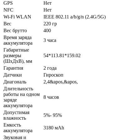
GPS
Нет
NFC
Нет
Wi-Fi WLAN
IEEE 802.11 a/b/g/n (2.4G/5G)
Вес
220 гр
Вес брутто
400
Время заряда
3 часа
аккумулятора
Габаритные
размеры
54*113.81*159.02
(ШхДхВ), мм
Гарантия
2 года
Датчики
Гироскоп
Диагональ
2,4&apos,&apos,
Длительность
работы на одном
8 часов
заряде
аккумулятора
Допустимая
5%- 95%
влажность
Емкость
3180 мАh
аккумулятора
Звуковая и