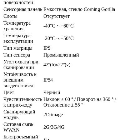
поверхностей
Сенсорная панель
Емкостная, стекло Corning Gorilla
Слоты
Отсутствует
Температура
-40°С ~ +60°С
хранения
Температура
-20°С ~ +50°С
эксплуатации
Тип матрицы
IPS
Тип сенсора
Промышленный
Угол охвата при
42º(h)x27º(v)
сканировании
Устойчивость к
внешним
IP54
воздействиям
Цвет
Черный
Чувствительность
Наклон ± 60 ° / Поворот на 360 ° /
к штрих-коду
Отклонение ± 55 °
Сканирующий
2D image
модуль
Сотовая связь
2G/3G/4G
WWAN
Быстросъемный
Да