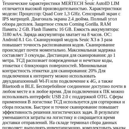
Технические характеристики MERTECH Seuic AutoID LIM
отличается высокой производительностью. Характеристики
модели: Процессор: Quad Core 1,3 GHz. Сенсорный экран с
IPS матрицей. Диагональ экрана 2.4 дюйма. Полный угол
обзора дисплея. Защитное стекло Corning Gorilla. RAM
Память: 2 GB. Flash Память: 16 GB. Емкость аккумулятора:
3180 мАч. Заряда аккумулятора хватает на 8 часов. ОС:
Android 8.1 Go. Сканирующий модуль Seuic X3 в 3 раза
повышает точность распознавания кодов. Сканирование
происходит почти моментально. Максимальная задержка
составляет 3 секунды. Дистанция для сканирования: до 1
метра. ТСД распознает поврежденные и нечеткие коды,
этикетки с бликующих поверхностей. Минимальная
контрастность этикетки для сканирования: 20% Для
подключения к интернету можно использовать
двухдиапазонный Wi-Fi или подключение к 4G, а также
Bluetooth и BLE. Бесперебойное соединение доступно почти в
любом месте и в любое время. Для подключения к ПК можно
использовать интерфейс USB 2.0 с поддержкой OTG. Сферы
применения В логистике ТСД используется для сортировки и
сбора посылок. Быстрое и точное сканирование повышает
эффективность решения логистических задач. В результате
уменьшаются затраты на логистику и сокращается время
доставки отправлений. На складе терминал сбора данных
позволяет: выполнять инвентаризацию, комплектовать заказы