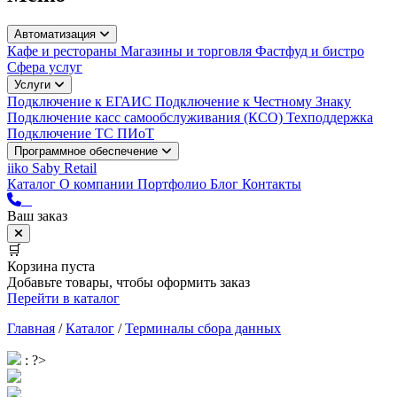
Автоматизация
Кафе и рестораны
Магазины и торговля
Фастфуд и бистро
Сфера услуг
Услуги
Подключение к ЕГАИС
Подключение к Честному Знаку
Подключение касс самообслуживания (КСО)
Техподдержка
Подключение ТС ПИоТ
Программное обеспечение
iiko
Saby Retail
Каталог
О компании
Портфолио
Блог
Контакты
Ваш заказ
🛒
Корзина пуста
Добавьте товары, чтобы оформить заказ
Перейти в каталог
Главная
/
Каталог
/
Терминалы сбора данных
: ?>