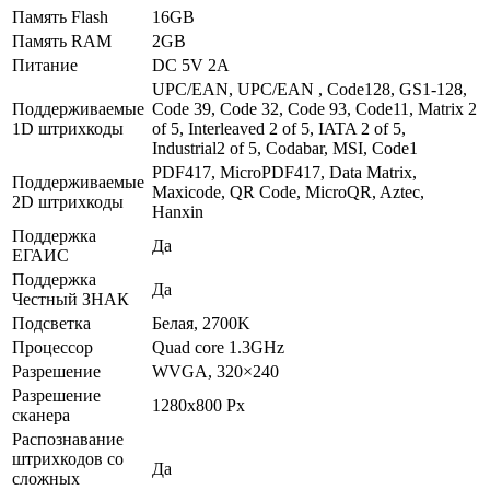
Память Flash
16GB
Память RAM
2GB
Питание
DC 5V 2A
UPC/EAN, UPC/EAN , Code128, GS1-128,
Поддерживаемые
Code 39, Code 32, Code 93, Code11, Matrix 2
1D штрихкоды
of 5, Interleaved 2 of 5, IATA 2 of 5,
Industrial2 of 5, Codabar, MSI, Code1
PDF417, MicroPDF417, Data Matrix,
Поддерживаемые
Maxicode, QR Code, MicroQR, Aztec,
2D штрихкоды
Hanxin
Поддержка
Да
ЕГАИС
Поддержка
Да
Честный ЗНАК
Подсветка
Белая, 2700K
Процессор
Quad core 1.3GHz
Разрешение
WVGA, 320×240
Разрешение
1280х800 Px
сканера
Распознавание
штрихкодов со
Да
сложных