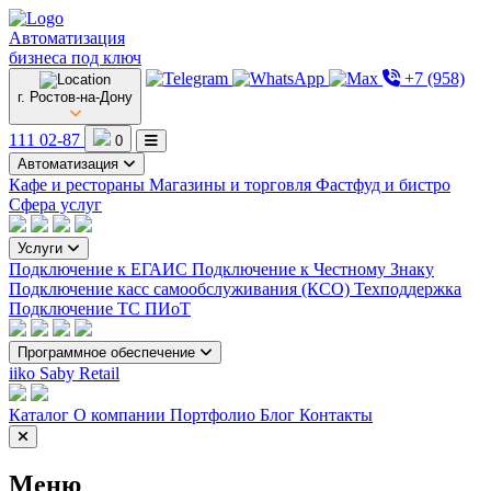
Автоматизация
бизнеса под ключ
+7 (958)
г. Ростов-на-Дону
111 02-87
0
Автоматизация
Кафе и рестораны
Магазины и торговля
Фастфуд и бистро
Сфера услуг
Услуги
Подключение к ЕГАИС
Подключение к Честному Знаку
Подключение касс самообслуживания (КСО)
Техподдержка
Подключение ТС ПИоТ
Программное обеспечение
iiko
Saby Retail
Каталог
О компании
Портфолио
Блог
Контакты
Меню