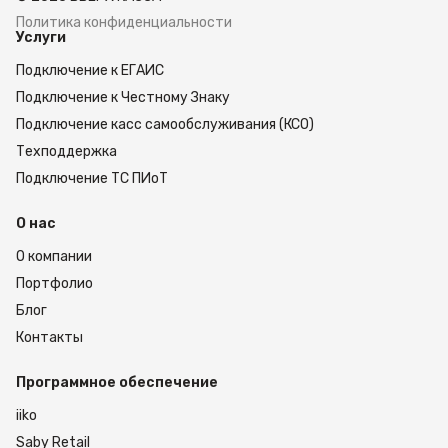
подбор и сборка заказов,
отгрузка,
Политика конфиденциальности
Услуги
инвентаризация,
перемещение, оприходование и списание.
Подключение к ЕГАИС
Подключение к Честному Знаку
Это удобный вариант для компаний, которым
Подключение касс самообслуживания (КСО)
нужен не просто ТСД, а готовый инструмент
Техподдержка
для автоматизации склада с уже понятным
сценарием применения.
Подключение ТС ПИоТ
Оформить заказ
О нас
Комплект MERTECH Sunmi L2s с ПО Склад 15
О компании
подойдет для бизнеса, который хочет быстрее
Портфолио
внедрить мобильный учет и сократить
количество ошибок в складских операциях.
Блог
Оформите заказ на сайте, чтобы получить
Контакты
готовое решение для приемки, хранения, сборки
и учета товара.
Программное обеспечение
iiko
Saby Retail