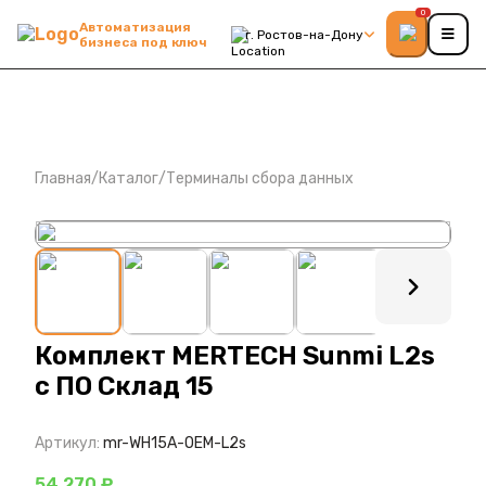
0
Автоматизация
г. Ростов-на-Дону
бизнеса под ключ
Главная
/
Каталог
/
Терминалы сбора данных
: ?>
Комплект MERTECH Sunmi L2s
с ПО Склад 15
Артикул:
mr-WH15A-OEM-L2s
54 270 ₽