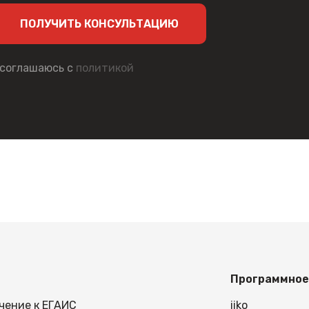
лице или на неотапливаемом складе.
ПОЛУЧИТЬ КОНСУЛЬТАЦИЮ
а официальном сайте MERTECH. При оформлении за
ствует выгодная система скидок. Оставьте заявку, чтобы заказ
 соглашаюсь с
политикой
Программное
чение к ЕГАИС
iiko