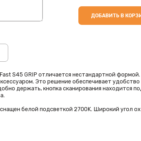
ДОБАВИТЬ В КОРЗ
st S45 GRIP отличается нестандартной формой. У
аксессуаром. Это решение обеспечивает удобство 
удобно держать, кнопка сканирования находится п
а.
нащен белой подсветкой 2700K. Широкий угол охв
. Сканирование выполняется на расстоянии до 40 с
СД распознает все популярные форматы штрихкодов
 с ЕГАИС и «Честным ЗНАКом».