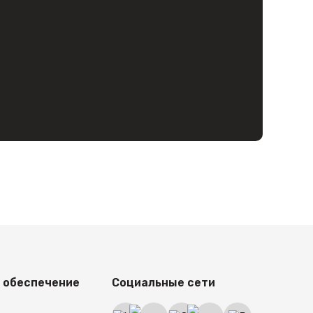
каза на сайте доступны низкие цены
ать терминал с
 обеспечение
Социальные сети