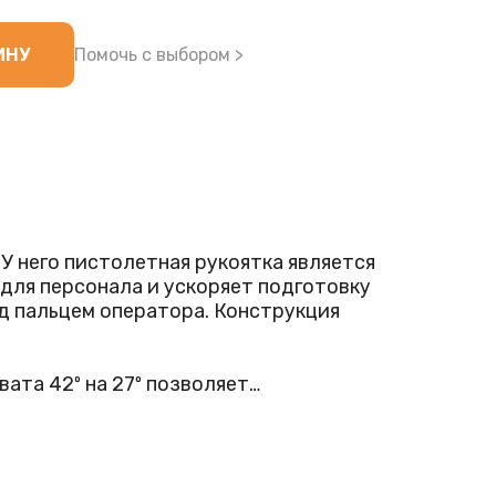
ИНУ
Помочь с выбором >
 него пистолетная рукоятка является
для персонала и ускоряет подготовку
од пальцем оператора. Конструкция
ата 42º на 27º позволяет
м. Сканер реагирует на нечеткие
, включая Data Matrix, QR Code и