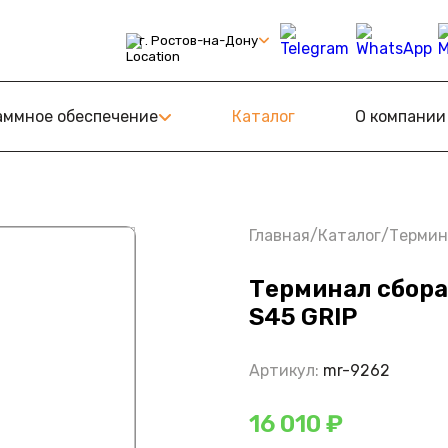
г. Ростов-на-Дону
С
ному Знаку
аммное обеспечение
Каталог
О компании
амообслуживания (КСО)
Retail
оТ
Главная
/
Каталог
/
Термин
Терминал сбор
S45 GRIP
Артикул:
mr-9262
16 010 ₽