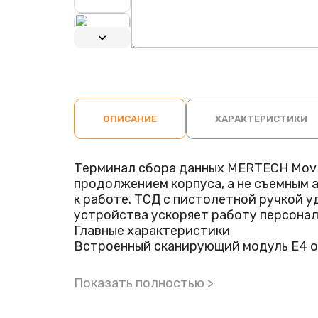
ОПИСАНИЕ
ХАРАКТЕРИСТИКИ
Терминал сбора данных MERTECH MovFa
продолжением корпуса, а не съемным 
к работе. ТСД с пистолетной ручкой 
устройства ускоряет работу персонал
Главные характеристики
Встроенный сканирующий модуль E4 ос
распознавать этикетки с первого раза
штрихкоды с контрастом более 20%. Т
Показать полностью >
PDF417. Модель подходит для работы
Технические характеристики: