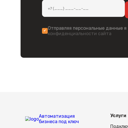
Устройство подходит для работы на у
Оформить заказ
Купить ТСД MovFast S45 GRIP можно н
от производителя. Для оптовых покупателей дей
пистолетной рукоятью.
Отправляя персональные данные я
конфиденциальности сайта
Услуги
Автоматизация
бизнеса под ключ
Подклю