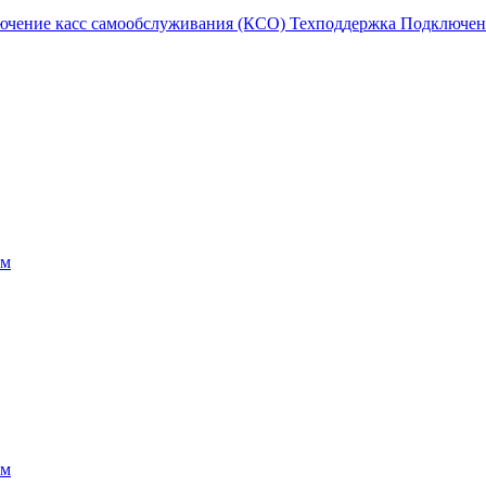
ючение касс самообслуживания (КСО)
Техподдержка
Подключен
ам
ам