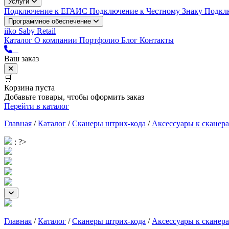
Услуги
Подключение к ЕГАИС
Подключение к Честному Знаку
Подкл
Программное обеспечение
iiko
Saby Retail
Каталог
О компании
Портфолио
Блог
Контакты
Ваш заказ
🛒
Корзина пуста
Добавьте товары, чтобы оформить заказ
Перейти в каталог
Главная
/
Каталог
/
Сканеры штрих-кода
/
Аксессуары к сканер
: ?>
Главная
/
Каталог
/
Сканеры штрих-кода
/
Аксессуары к сканер