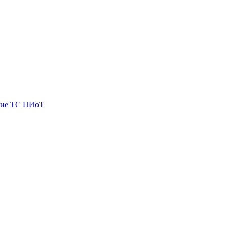
ие ТС ПИоТ