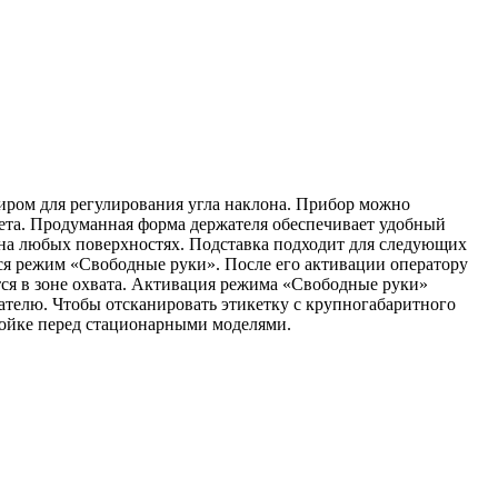
иром для регулирования угла наклона. Прибор можно
вета. Продуманная форма держателя обеспечивает удобный
ит на любых поверхностях. Подставка подходит для следующих
ся режим «Свободные руки». После его активации оператору
тся в зоне охвата. Активация режима «Свободные руки»
ателю. Чтобы отсканировать этикетку с крупногабаритного
тойке перед стационарными моделями.