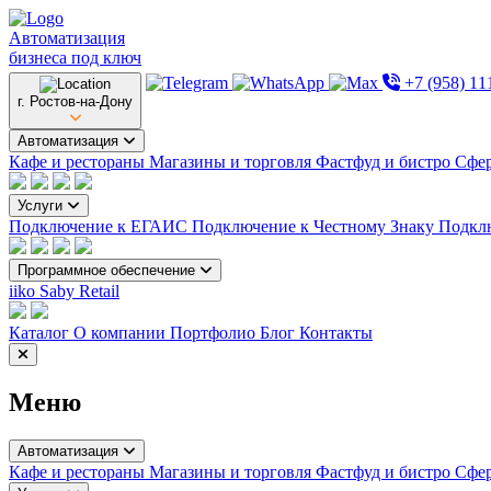
Автоматизация
бизнеса под ключ
+7 (958) 11
г. Ростов-на-Дону
Автоматизация
Кафе и рестораны
Магазины и торговля
Фастфуд и бистро
Сфер
Услуги
Подключение к ЕГАИС
Подключение к Честному Знаку
Подкл
Программное обеспечение
iiko
Saby Retail
Каталог
О компании
Портфолио
Блог
Контакты
Меню
Автоматизация
Кафе и рестораны
Магазины и торговля
Фастфуд и бистро
Сфер