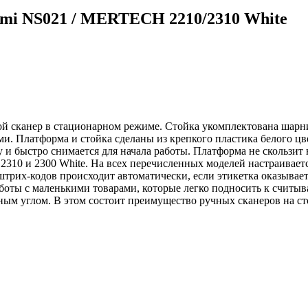
mi NS021 / MERTECH 2210/2310 White
ой сканер в стационарном режиме. Стойка укомплектована шарн
ми. Платформа и стойка сделаны из крепкого пластика белого ц
вку и быстро снимается для начала работы. Платформа не скольз
2310 и 2300 White. На всех перечисленных моделей настраивает
трих-кодов происходит автоматически, если этикетка оказывае
боты с маленькими товарами, которые легко подносить к считыв
ным углом. В этом состоит преимущество ручных сканеров на с