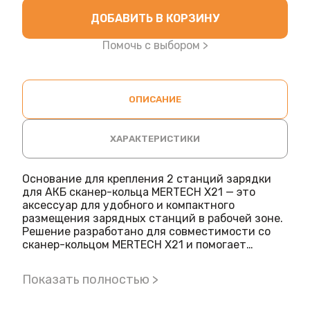
ДОБАВИТЬ В КОРЗИНУ
Помочь с выбором >
ОПИСАНИЕ
ХАРАКТЕРИСТИКИ
Основание для крепления 2 станций зарядки
для АКБ сканер-кольца MERTECH X21 — это
аксессуар для удобного и компактного
размещения зарядных станций в рабочей зоне.
Решение разработано для совместимости со
сканер-кольцом MERTECH X21 и помогает
организовать зарядку аккумуляторов в одном
месте, что особенно удобно при ежедневной
Показать полностью >
эксплуатации оборудования.