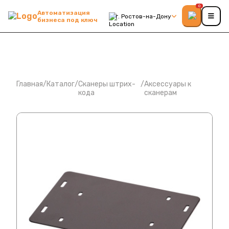
0
Автоматизация
г. Ростов-на-Дону
бизнеса под ключ
Главная
/
Каталог
/
Сканеры штрих-
/
Аксессуары к
кода
сканерам