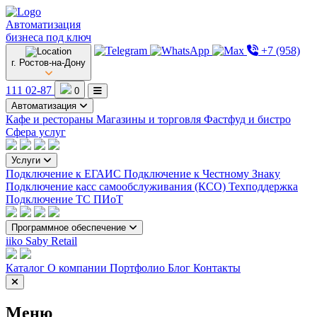
Автоматизация
бизнеса под ключ
+7 (958)
г. Ростов-на-Дону
111 02-87
0
Автоматизация
Кафе и рестораны
Магазины и торговля
Фастфуд и бистро
Сфера услуг
Услуги
Подключение к ЕГАИС
Подключение к Честному Знаку
Подключение касс самообслуживания (КСО)
Техподдержка
Подключение ТС ПИоТ
Программное обеспечение
iiko
Saby Retail
Каталог
О компании
Портфолио
Блог
Контакты
Меню