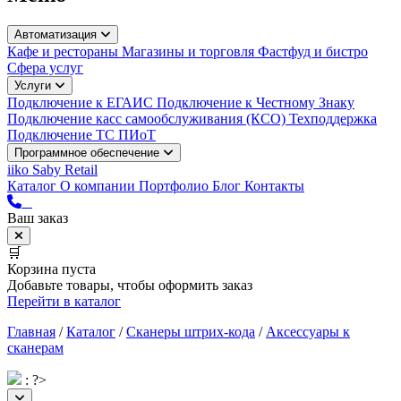
Автоматизация
Кафе и рестораны
Магазины и торговля
Фастфуд и бистро
Сфера услуг
Услуги
Подключение к ЕГАИС
Подключение к Честному Знаку
Подключение касс самообслуживания (КСО)
Техподдержка
Подключение ТС ПИоТ
Программное обеспечение
iiko
Saby Retail
Каталог
О компании
Портфолио
Блог
Контакты
Ваш заказ
🛒
Корзина пуста
Добавьте товары, чтобы оформить заказ
Перейти в каталог
Главная
/
Каталог
/
Сканеры штрих-кода
/
Аксессуары к
сканерам
: ?>