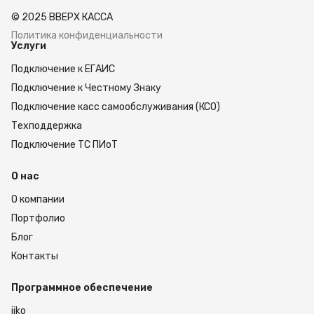
линиях, в логистике и автоматизированных
© 2025 ВВЕРХ КАССА
системах контроля.
Политика конфиденциальности
Услуги
Ключевые преимущества X27 L-ARL-W
Подключение к ЕГАИС
Интеллектуальное декодирование: высокая
Подключение к Честному Знаку
скорость обработки и точное распознавание
Подключение касс самообслуживания (КСО)
сложных штрихкодов.
Техподдержка
Автофокусировка: стабильное сканирование
без ручной подстройки фокуса.
Подключение ТС ПИоТ
Красная подсветка: уверенное считывание
кодов на разных типах поверхностей и
О нас
упаковки.
Разрешение 2.3 Мп: высокая детализация для
О компании
работы с мелкими кодами, DPM и маркировкой
Портфолио
на сложных объектах.
Линза 12 мм: решение для задач, где требуется
Блог
более узкое поле зрения и точная фокусировка
Контакты
на объекте.
Промышленная надежность: корпус и
электронная часть рассчитаны на работу в
Программное обеспечение
условиях производства, склада и
iiko
автоматизированных линий.