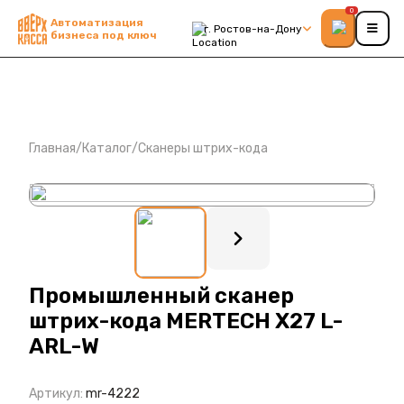
0
Автоматизация
г. Ростов-на-Дону
бизнеса под ключ
Главная
/
Каталог
/
Сканеры штрих-кода
: ?>
Промышленный сканер
штрих-кода MERTECH X27 L-
ARL-W
Артикул:
mr-4222