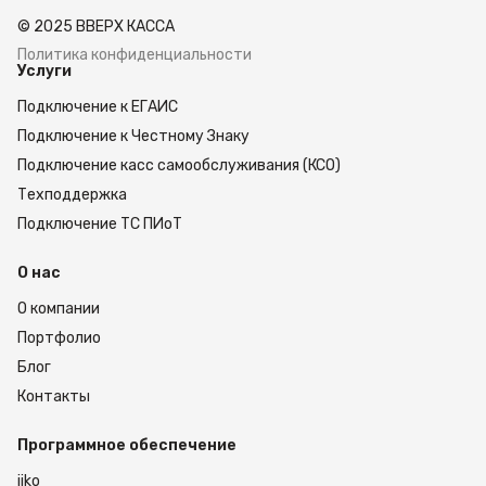
намоткой до 450 м. Печатающий механизм
© 2025 ВВЕРХ КАССА
совместим с риббонами из воска, смолы или
смешанного состава.
Политика конфиденциальности
Услуги
В качестве аксессуаров вы можете заказать
внешний держатель рулонов и отрезчик.
Подключение к ЕГАИС
Лезвие будет оставаться острым 1 миллион
применений. Чтобы обсудить условия заказа и
Подключение к Честному Знаку
купить принтеры по низкой цене, оставьте
Подключение касс самообслуживания (КСО)
заявку на сайте.
Техподдержка
Подключение ТС ПИоТ
О нас
О компании
Портфолио
Блог
Контакты
Программное обеспечение
iiko