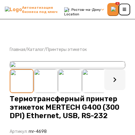
0
Автоматизация
г. Ростов-на-Дону
бизнеса под ключ
Главная
/
Каталог
/
Принтеры этикеток
: ?>
Термотрансферный принтер
этикеток MERTECH G400 (300
DPI) Ethernet, USB, RS-232
Артикул:
mr-4698