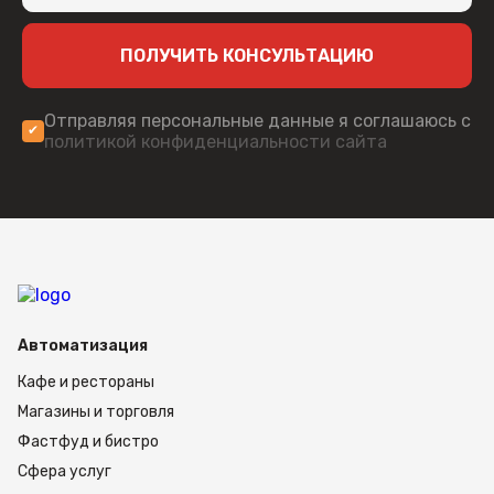
прозрачное окно, чтобы следить за работой
механизма и контролировать оставшуюся
намотку ленты. Замена рулонов по технологии
ПОЛУЧИТЬ КОНСУЛЬТАЦИЮ
занимает не более 15 секунд.
Технические характеристики
Характеристики модели MERTECH G400 (300
Отправляя персональные данные я соглашаюсь с
DPI):
политикой конфиденциальности сайта
Протоколы: TSPL, ZPL.
Скорость работы: до 203,2 мм/сек.
Разрешение изображений: 300 DPI.
Длина рабочей зоны: 15-2286 мм.
Ширина рабочей зоны: до 104 мм.
Flash память: 32 Мб
RAM память: 128 Мб
Габариты корпуса: 460 x 263 x 330 мм.
Вес прибора: 12,5 кг.
Автоматизация
Гарантия 2 года.
Кафе и рестораны
Механизм печатает на липких этикетках и
Магазины и торговля
лентах из бумаги, текстиля или
синтетического состава. Подходящая ширина
Фастфуд и бистро
ленты: от 25 до 120 мм. Размер отсека
Сфера услуг
рассчитан на рулоны с диаметром до 254 мм и