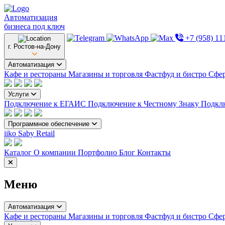
Автоматизация
бизнеса под ключ
+7 (958) 11
г. Ростов-на-Дону
Автоматизация
Кафе и рестораны
Магазины и торговля
Фастфуд и бистро
Сфер
Услуги
Подключение к ЕГАИС
Подключение к Честному Знаку
Подкл
Программное обеспечение
iiko
Saby Retail
Каталог
О компании
Портфолио
Блог
Контакты
Меню
Автоматизация
Кафе и рестораны
Магазины и торговля
Фастфуд и бистро
Сфер