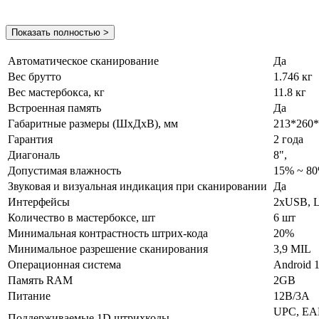
Показать полностью >
Автоматическое сканирование
Да
Вес брутто
1.746 кг
Вес мастербокса, кг
11.8 кг
Встроенная память
Да
Габаритные размеры (ШхДхВ), мм
213*260*
Гарантия
2 года
Диагональ
8",
Допустимая влажность
15% ~ 8
Звуковая и визуальная индикация при сканировании
Да
Интерфейсы
2xUSB, L
Количество в мастербоксе, шт
6 шт
Минимальная контрастность штрих-кода
20%
Минимальное разрешение сканирования
3,9 MIL
Операционная система
Android 
Память RAM
2GB
Питание
12В/3А
UPC, EAN,
Поддерживаемые 1D штрихкоды