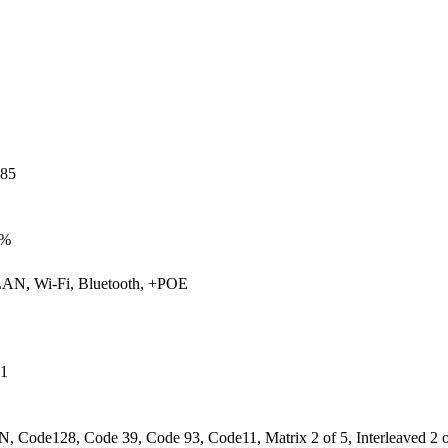
85
0%
AN, Wi-Fi, Bluetooth, +POE
11
 Code128, Code 39, Code 93, Code11, Matrix 2 of 5, Interleaved 2 o