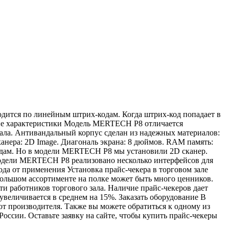
дится по линейным штрих-кодам. Когда штрих-код попадает в
ские характеристики Модель MERTECH P8 отличается
зала. Антивандальный корпус сделан из надежных материалов:
канера: 2D Image. Диагональ экрана: 8 дюймов. RAM память:
одам. Но в модели MERTECH P8 мы установили 2D сканер.
модели MERTECH P8 реализовано несколько интерфейсов для
да от применения Установка прайс-чекера в торговом зале
 большом ассортименте на полке может быть много ценников.
и работников торгового зала. Наличие прайс-чекеров дает
величивается в среднем на 15%. Заказать оборудование В
от производителя. Также вы можете обратиться к одному из
оссии. Оставьте заявку на сайте, чтобы купить прайс-чекеры