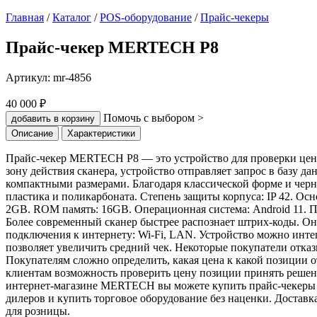
Главная
/
Каталог
/
POS-оборудование
/
Прайс-чекеры
Прайс-чекер MERTECH P8
Артикул:
mr-4856
40 000 ₽
Помочь с выбором >
добавить в корзину
Описание
Характеристики
Прайс-чекер MERTECH P8 — это устройство для проверки цены
зону действия сканера, устройство отправляет запрос в баз
компактными размерами. Благодаря классической форме и черн
пластика и поликарбоната. Степень защиты корпуса: IP 42. Ос
2GB. ROM память: 16GB. Операционная система: Android 11. 
Более современный сканер быстрее распознает штрих-коды. О
подключения к интернету: Wi-Fi, LAN. Устройство можно инте
позволяет увеличить средний чек. Некоторые покупатели отказы
Покупателям сложно определить, какая цена к какой позиции о
клиентам возможность проверить цену позиции принять решени
интернет-магазине MERTECH вы можете купить прайс-чекеры дл
дилеров и купить торговое оборудование без наценки. Доставк
для розницы.