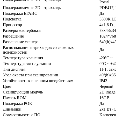
Postal
Поддерживаемые 2D штрихкоды
PDF417, 
Поддержка ЕГАИС
Да
Подсветка
3500К L
Процессор
4х1,6 Гц
Размеры мастербокса
78х43х34
Разрешение
1024*768
Разрешение сканера
640(h)х4
Распознавание штрихкодов со сложных
Да
поверхностей
Температура хранения
-20°С ~ 
Температура эксплуатации
0°C ~ +4
Тип дисплея
TFT, сен
Угол охвата при сканировании
40º(h)x35
Устойчивость к внешним воздействиям
IP42
Цвет
Черный
Сканирующий модуль
2D image
Память ROM
16GB
Поддержка POE
Да
Динамики
2х1 Вт (
Совместимость с ПО
Клеверен