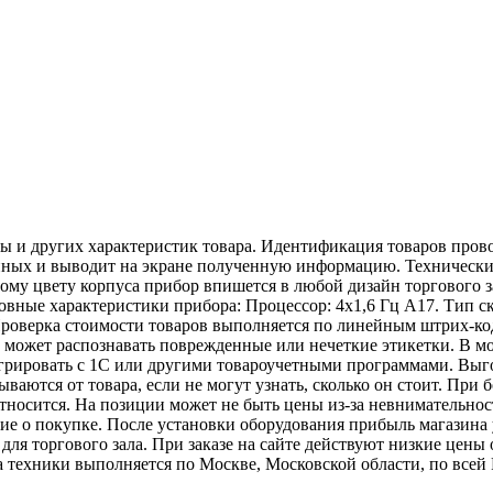
 и других характеристик товара. Идентификация товаров прово
у данных и выводит на экране полученную информацию. Техниче
ому цвету корпуса прибор впишется в любой дизайн торгового 
новные характеристики прибора: Процессор: 4х1,6 Гц А17. Тип с
Проверка стоимости товаров выполняется по линейным штрих-к
н может распознавать поврежденные или нечеткие этикетки. В 
грировать с 1С или другими товароучетными программами. Выго
ваются от товара, если не могут узнать, сколько он стоит. При
тносится. На позиции может не быть цены из-за невнимательност
е о покупке. После установки оборудования прибыль магазина у
я торгового зала. При заказе на сайте действуют низкие цены 
а техники выполняется по Москве, Московской области, по всей Р