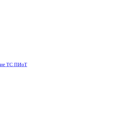
ие ТС ПИоТ