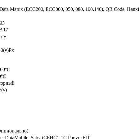
Data Matrix (ECC200, ECC000, 050, 080, 100,140), QR Code, Hanxi
ED
 А17
 см
80(v)Px
+60°С
0°C
сорный
º(v)
Опционально)
с, DataMobile, Saby (СБИС), 1С Рарус, FIT