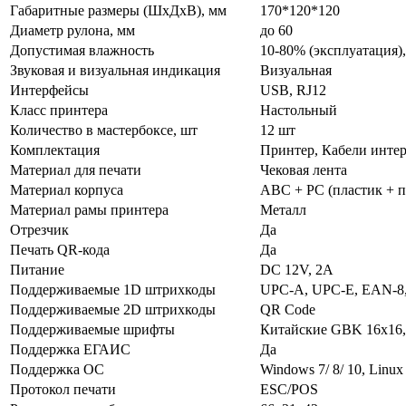
Габаритные размеры (ШхДхВ), мм
170*120*120
Диаметр рулона, мм
до 60
Допустимая влажность
10-80% (эксплуатация)
Звуковая и визуальная индикация
Визуальная
Интерфейсы
USB, RJ12
Класс принтера
Настольный
Количество в мастербоксе, шт
12 шт
Комплектация
Принтер, Кабели интер
Материал для печати
Чековая лента
Материал корпуса
ABC + PC (пластик + п
Материал рамы принтера
Металл
Отрезчик
Да
Печать QR-кода
Да
Питание
DC 12V, 2A
Поддерживаемые 1D штрихкоды
UPC-A, UPC-E, EAN-8
Поддерживаемые 2D штрихкоды
QR Code
Поддерживаемые шрифты
Китайские GBK 16x16, 
Поддержка ЕГАИС
Да
Поддержка ОС
Windows 7/ 8/ 10, Linux
Протокол печати
ESC/POS