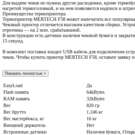
Для выдачи чеков не нужны другие расходники, кроме термобум
нагретой термоголовкой, и на нем появляются надписи и штри
Преимущества термопринтера
Термопринтер MERTECH F58 может напечатать все популярные
Чековый принтер отличается высоким качеством сборки. Устрой
отрезчика — на 2 млн. срабатываний.
В конструкции есть датчики наличия чековой бумаги и закрыти
15 секунд.
В комплект поставки входит USB кабель для подключения устр
чеков. Чтобы купить принтер MERTECH F58, оставьте заявку на
Показать полностью >
EasyLoad
Да
Flash память
64kBytes
RAM память
32kBytes
Вес
820 гр
Вес брутто
1.246 кг
Вес мастербокса, кг
16 кг
Внешний держатель
Нет
Встроенные датчики
Наличия бумаги, Откр