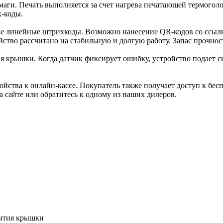
аги. Печать выполняется за счет нагрева печатающей термоголо
х-коды.
 линейные штрихкоды. Возможно нанесение QR-кодов со ссылк
ство рассчитано на стабильную и долгую работу. Запас прочност
я крышки. Когда датчик фиксирует ошибку, устройство подает с
ойства к онлайн-кассе. Покупатель также получает доступ к бе
 сайте или обратитесь к одному из наших дилеров.
ытия крышки