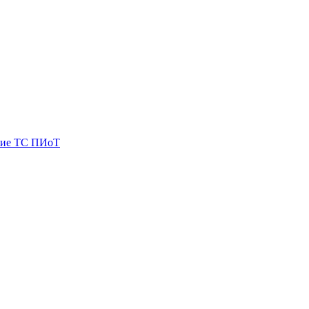
ие ТС ПИоТ