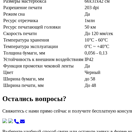
Размеры мастербокса
66х31х42 см
Разрешение печати
203 dpi
Режим сна
Да
Ресурс отрезчика
1млн
Ресурс печатающей головки
50 км
Скорость печати
До 120 мм/сек
Температура хранения
10°C - 60°C
Температура эксплуатации
0°С ~ +40°С
Толщина бумаги, мм
0,056 - 0,13
Устойчивость к внешним воздействиям
IP42
Функция промотки чековой ленты
Да
Цвет
Черный
Ширина бумаги, мм
до 58
Ширина печати, мм
До 48
Остались вопросы?
Свяжитесь с нами прямо сейчас и получите бесплатную консу
Выберите удобный способ связи или оставьте заявку в форме н