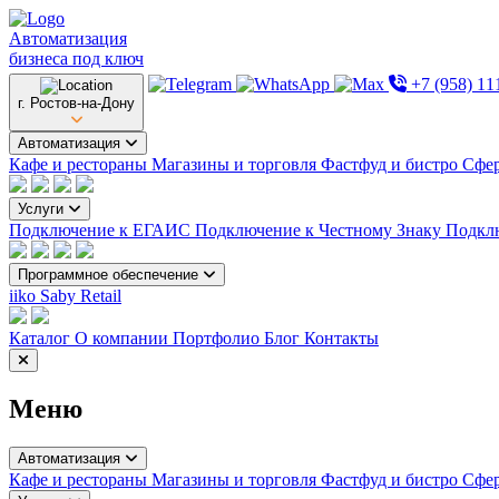
Автоматизация
бизнеса под ключ
+7 (958) 11
г. Ростов-на-Дону
Автоматизация
Кафе и рестораны
Магазины и торговля
Фастфуд и бистро
Сфер
Услуги
Подключение к ЕГАИС
Подключение к Честному Знаку
Подкл
Программное обеспечение
iiko
Saby Retail
Каталог
О компании
Портфолио
Блог
Контакты
Меню
Автоматизация
Кафе и рестораны
Магазины и торговля
Фастфуд и бистро
Сфер