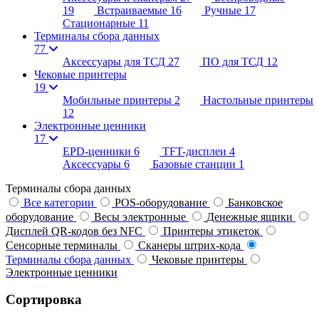
19
Встраиваемые
16
Ручные
17
Стационарные
11
Терминалы сбора данных
77
Аксессуары для ТСД
27
ПО для ТСД
12
Чековые принтеры
19
Мобильные принтеры
2
Настольные принтеры
12
Электронные ценники
17
EPD-ценники
6
TFT-дисплеи
4
Аксессуары
6
Базовые станции
1
Терминалы сбора данных
Все категории
POS-оборудование
Банковское
оборудование
Весы электронные
Денежные ящики
Дисплей QR-кодов без NFC
Принтеры этикеток
Сенсорные терминалы
Сканеры штрих-кода
Терминалы сбора данных
Чековые принтеры
Электронные ценники
Сортировка