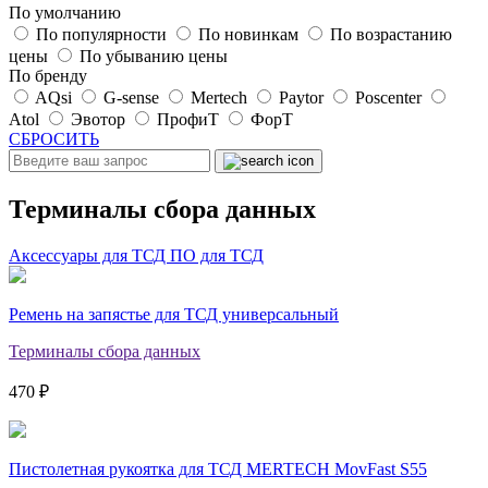
По умолчанию
По популярности
По новинкам
По возрастанию
цены
По убыванию цены
По бренду
AQsi
G-sense
Mertech
Paytor
Poscenter
Atol
Эвотор
ПрофиТ
ФорТ
СБРОСИТЬ
Терминалы сбора данных
Аксессуары для ТСД
ПО для ТСД
Ремень на запястье для ТСД универсальный
Терминалы сбора данных
470 ₽
Пистолетная рукоятка для ТСД MERTECH MovFast S55