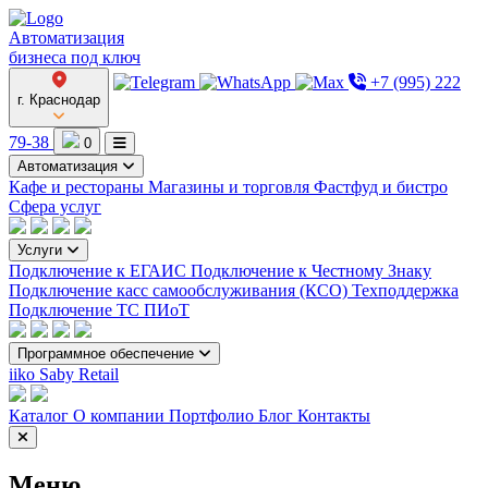
Автоматизация
бизнеса под ключ
+7 (995) 222
г. Краснодар
79-38
0
Автоматизация
Кафе и рестораны
Магазины и торговля
Фастфуд и бистро
Сфера услуг
Услуги
Подключение к ЕГАИС
Подключение к Честному Знаку
Подключение касс самообслуживания (КСО)
Техподдержка
Подключение ТС ПИоТ
Программное обеспечение
iiko
Saby Retail
Каталог
О компании
Портфолио
Блог
Контакты
Меню