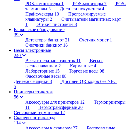
POS-компьютеры
1
POS-мониторы
7
POS-
терминалы
3
Дисплеи покупателя
4
Прайс-чекеры
10
Программируемые
клавиатуры
2
Считыватели магнитных карт
1
Этикет-пистолеты
3
Банковское оборудование
39
Детекторы банкнот
21
Счетчик монет
1
Счетчики банкнот
16
Весы электронные
240
Весы с печатью этикеток
11
Весы с
распознаванием
2
Карманные
4
Лабораторные
15
Торговые весы
98
Фасовочные весы
88
Денежные ящики
3
Дисплей QR-кодов без NFC
5
Принтеры этикеток
56
Аксессуары для принтеров
12
Термопринтеры
11
Термотрансферные
20
Сенсорные терминалы
12
Сканеры штрих-кода
114
Аксессуары к сканерам
27
Беспроводные