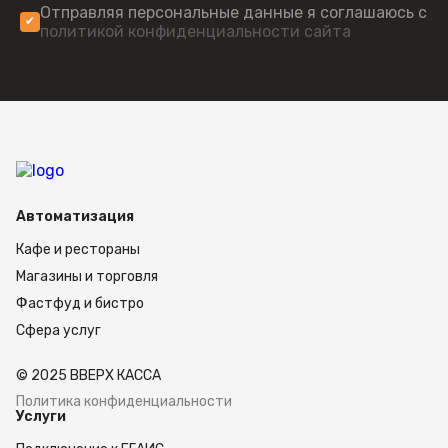
Отправляя персональные данные я соглашаюсь с
Москве. Для оптовых заказчиков действуют
политикой конфиденциальности сайта
выгодные предложения. Чтобы оформить
покупку, позвоните нам или оставьте заявку на
сайте.
Автоматизация
Кафе и рестораны
Магазины и торговля
Фастфуд и бистро
Сфера услуг
© 2025 ВВЕРХ КАССА
Политика конфиденциальности
Услуги