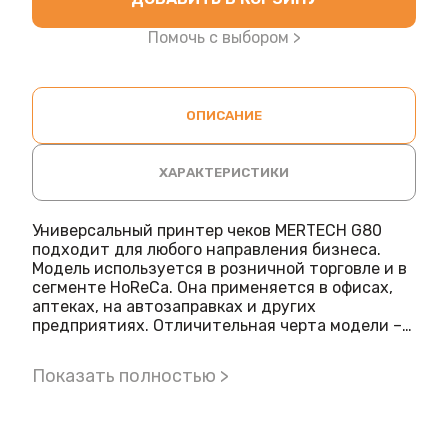
Помочь с выбором >
ОПИСАНИЕ
ХАРАКТЕРИСТИКИ
Универсальный принтер чеков MERTECH G80
подходит для любого направления бизнеса.
Модель используется в розничной торговле и в
сегменте HoReCa. Она применяется в офисах,
аптеках, на автозаправках и других
предприятиях. Отличительная черта модели –
возможность замены платы с интерфейсами
для подключения. Особенности конструкции
Показать полностью >
Чековый принтер может подключаться к POS-
системе или к рабочей станции. Он
применяется и на точках без автоматизации. В
данной модификации доступно 2 интерфейса