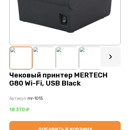
: ?>
Чековый принтер MERTECH
G80 Wi-Fi, USB Black
Артикул:
mr-1015
18 370 ₽
ДОБАВИТЬ В КОРЗИНУ