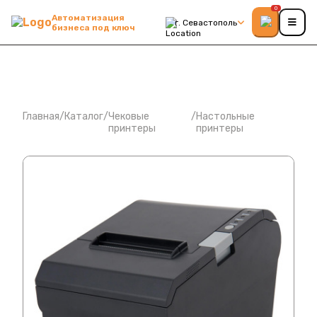
0
Автоматизация
г. Севастополь
бизнеса под ключ
Главная
/
Каталог
/
Чековые
/
Настольные
принтеры
принтеры