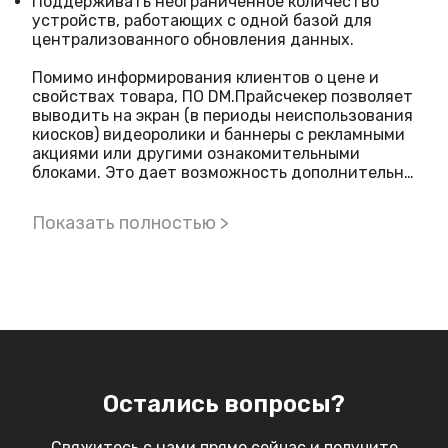
Поддерживать неограниченное количество
устройств, работающих с одной базой для
централизованного обновления данных.
Помимо информирования клиентов о цене и
свойствах товара, ПО DM.Прайсчекер позволяет
выводить на экран (в периоды неиспользования
киосков) видеоролики и баннеры с рекламными
акциями или другими ознакомительными
блоками. Это дает возможность дополнительно
уведомлять покупателей/посетителей и
реализовывать маркетинговые программы.
Показать полностью >
Также программное обеспечение
подразумевает голосовое озвучивание цен при
сканировании штрихкода товара.
Остались вопросы?
Свяжитесь с нами прямо сейчас и получите