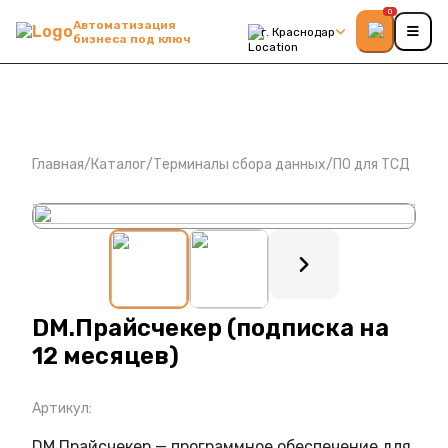
0
Автоматизация
г. Краснодар
бизнеса под ключ
Главная
/
Каталог
/
Терминалы сбора данных
/
ПО для ТСД
: ?>
DM.Прайсчекер (подписка на
12 месяцев)
Артикул:
DM.Прайсчекер — программное обеспечение для