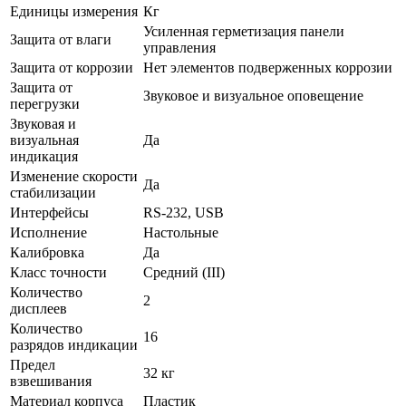
Единицы измерения
Кг
Усиленная герметизация панели
Защита от влаги
управления
Защита от коррозии
Нет элементов подверженных коррозии
Защита от
Звуковое и визуальное оповещение
перегрузки
Звуковая и
визуальная
Да
индикация
Изменение скорости
Да
стабилизации
Интерфейсы
RS-232, USB
Исполнение
Настольные
Калибровка
Да
Класс точности
Средний (III)
Количество
2
дисплеев
Количество
16
разрядов индикации
Предел
32 кг
взвешивания
Материал корпуса
Пластик