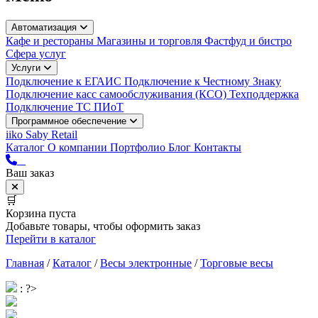
Автоматизация
Кафе и рестораны
Магазины и торговля
Фастфуд и бистро
Сфера услуг
Услуги
Подключение к ЕГАИС
Подключение к Честному Знаку
Подключение касс самообслуживания (КСО)
Техподдержка
Подключение ТС ПИоТ
Программное обеспечение
iiko
Saby Retail
Каталог
О компании
Портфолио
Блог
Контакты
Ваш заказ
🛒
Корзина пуста
Добавьте товары, чтобы оформить заказ
Перейти в каталог
Главная
/
Каталог
/
Весы электронные
/
Торговые весы
: ?>