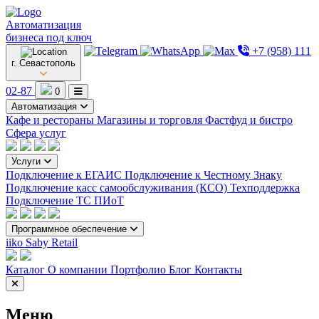
Автоматизация
бизнеса под ключ
+7 (958) 111
г. Севастополь
02-87
0
Автоматизация
Кафе и рестораны
Магазины и торговля
Фастфуд и бистро
Сфера услуг
Услуги
Подключение к ЕГАИС
Подключение к Честному Знаку
Подключение касс самообслуживания (КСО)
Техподдержка
Подключение ТС ПИоТ
Программное обеспечение
iiko
Saby Retail
Каталог
О компании
Портфолио
Блог
Контакты
Меню