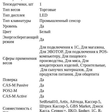
Тензодатчики, шт
1
Тип весов
Торговые
Тип дисплея
LED
Тип клавиатуры
Промышленный сенсор
Уровень
Да
Цвет
Белый
Энергосберегающий
Да
режим
Для подключения к 1С, Для магазина,
Для ЭВОТОР, Для подключения к POS-
компьютеру, Для пищевого
Сферы применения
производства, Для мяса, Для
весов
кондитерских изделий, Строительные,
Для сыпучих материалов, Для
продуктов питания, Для общепита
Поверка
Да
СAS-M Passive
Да
POS2-M
Да
СAS-M Active
Да
SetRetail10, Artix, Айтида, Кассир-5,
Штрих Кассир-5, GBS Market, Дэнси
Совместимость с
Касса, Сервис+, IIKO, Бифит, 1С, R-