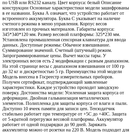
по USB или RS232 каналу. Цвет корпуса: белый Описание
конструкции Основные характеристики модели зашифрованы
в ее названии. Буква А означает, что устройство работает от
встроенного аккумулятора. Буква С указывает на наличие
счетного режима в меню управления. Корпус весов
изготовлен из прочных материалов. Габариты корпуса:
345*340*120 мм. Размер весовой платформы: 325*230 мм.
Установлена промышленная сенсорная клавиатура для ввода
данных. Доступные режимы: Обычное взвешивание.
Суммирование значений. Счетный (штучный) режим.
Запрограммированные цены. Вычет массы тары. У
электронных весов есть 2 модификации с разным диапазоном.
На этой странице весы с диапазоном взвешивания от 100 гр
до 32 кг и дискретностью 5 гр. Преимущества этой модели
Модель внесена в Госреестр измерительных приборов.
Получен сертификат, подтверждающий заявленные
характеристики. Каждое устройство проходит заводскую
поверку. Достоинства модели: Усиленная защита корпуса от
деформации. Двойная гальванизация металлических
элементов. Полипленка для защиты корпуса от влаги и пыли.
Доступно 10 ячеек памяти для записи цен. Тензодатчик
стабильно работает при температуре от +5С до +40С. Защита
от 5-кратной перегрузки весовой платформы. Аккумулятор
работает от одной подзарядки до 90 дней. Заряжать
аккумулятор можно от розетки на 220 В. Модель подходит для