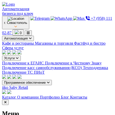
Автоматизация
бизнеса под ключ
+7 (958) 111
г. Севастополь
02-87
0
Автоматизация
Кафе и рестораны
Магазины и торговля
Фастфуд и бистро
Сфера услуг
Услуги
Подключение к ЕГАИС
Подключение к Честному Знаку
Подключение касс самообслуживания (КСО)
Техподдержка
Подключение ТС ПИоТ
Программное обеспечение
iiko
Saby Retail
Каталог
О компании
Портфолио
Блог
Контакты
Меню