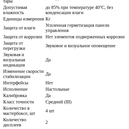
тары
Допустимая
до 85% при температуре 40°С, без
влажность
конденсации влаги
Единицы измерения
Кг
Усиленная герметизация панели
Защита от влаги
управления
Защита от коррозии
Нет элементов подверженных коррозии
Защита от
Звуковое и визуальное оповещение
перегрузки
Звуковая и
визуальная
Да
индикация
Изменение скорости
Да
стабилизации
Интерфейсы
Нет
Исполнение
Настольные
Калибровка
Да
Класс точности
Средний (III)
Количество в
4 шт
мастербоксе, шт
Количество
2
дисплеев