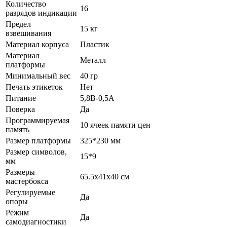
Количество
16
разрядов индикации
Предел
15 кг
взвешивания
Материал корпуса
Пластик
Материал
Металл
платформы
Минимальный вес
40 гр
Печать этикеток
Нет
Питание
5,8В-0,5А
Поверка
Да
Программируемая
10 ячеек памяти цен
память
Размер платформы
325*230 мм
Размер символов,
15*9
мм
Размеры
65.5х41х40 см
мастербокса
Регулируемые
Да
опоры
Режим
Да
самодиагностики