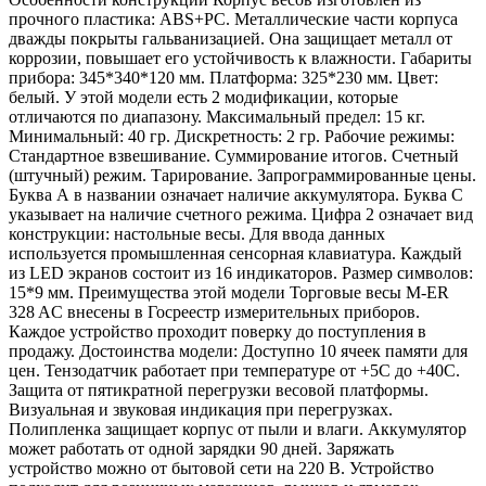
прочного пластика: ABS+PC. Металлические части корпуса
дважды покрыты гальванизацией. Она защищает металл от
коррозии, повышает его устойчивость к влажности. Габариты
прибора: 345*340*120 мм. Платформа: 325*230 мм. Цвет:
белый. У этой модели есть 2 модификации, которые
отличаются по диапазону. Максимальный предел: 15 кг.
Минимальный: 40 гр. Дискретность: 2 гр. Рабочие режимы:
Стандартное взвешивание. Суммирование итогов. Счетный
(штучный) режим. Тарирование. Запрограммированные цены.
Буква А в названии означает наличие аккумулятора. Буква С
указывает на наличие счетного режима. Цифра 2 означает вид
конструкции: настольные весы. Для ввода данных
используется промышленная сенсорная клавиатура. Каждый
из LED экранов состоит из 16 индикаторов. Размер символов:
15*9 мм. Преимущества этой модели Торговые весы M-ER
328 AC внесены в Госреестр измерительных приборов.
Каждое устройство проходит поверку до поступления в
продажу. Достоинства модели: Доступно 10 ячеек памяти для
цен. Тензодатчик работает при температуре от +5С до +40С.
Защита от пятикратной перегрузки весовой платформы.
Визуальная и звуковая индикация при перегрузках.
Полипленка защищает корпус от пыли и влаги. Аккумулятор
может работать от одной зарядки 90 дней. Заряжать
устройство можно от бытовой сети на 220 В. Устройство