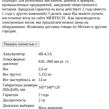
подходит для розничных магазинов, рынков и ярмарок,
промышленных предприятий, заведений общественного
питания. Заводская гарантия на весы действует 2 года (вместо
1 года у других компаний). Сделать заказ Вы можете купить
настольные весы на сайте MERTECH . Как производитель
электронных весов, мы предлагаем низкие цены на
оборудование. Возможна доставка товара по Москве и другим
городам.
Показать полностью >
Аккумулятор
4В-4,5А
Атмосферное
630...800 мм рт. ст.
давление
Вес
2,6 кг
Вес брутто
3.252 кг
Вес мастербокса, кг
14 кг
Габаритные размеры
345*340*120
(ШхДхВ), мм
Гарантия
2 года
Дискретность
2 гр
Диапазон выборки
Весь диапазон