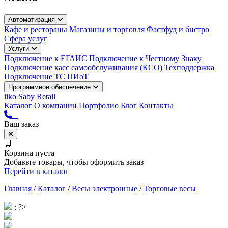
Автоматизация
Кафе и рестораны
Магазины и торговля
Фастфуд и бистро
Сфера услуг
Услуги
Подключение к ЕГАИС
Подключение к Честному Знаку
Подключение касс самообслуживания (КСО)
Техподдержка
Подключение ТС ПИоТ
Программное обеспечение
iiko
Saby Retail
Каталог
О компании
Портфолио
Блог
Контакты
Ваш заказ
🛒
Корзина пуста
Добавьте товары, чтобы оформить заказ
Перейти в каталог
Главная
/
Каталог
/
Весы электронные
/
Торговые весы
: ?>