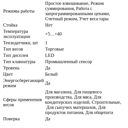
Простое взвешивание, Режим
суммирования, Работа с
Режимы работы
запрограммированными ценами,
Счетный режим, Учет веса тары
Стойка
Нет
Температура
+5…+40
эксплуатации
Тензодатчики, шт
1
Тип весов
Торговые
Тип дисплея
LED
Тип клавиатуры
Промышленный сенсор
Уровень
Да
Цвет
Белый
Энергосберегающий
Да
режим
Для магазина, Для пищевого
производства, Для мяса, Для
Сферы применения
кондитерских изделий, Строительные,
весов
Для сыпучих материалов, Для
продуктов питания, Для общепита
Поверка
Да