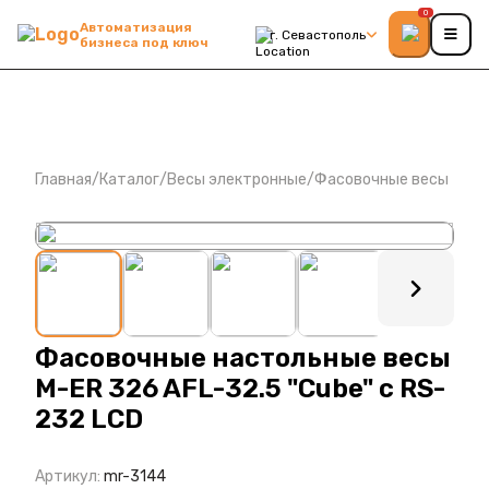
0
Автоматизация
г. Севастополь
бизнеса под ключ
Главная
/
Каталог
/
Весы электронные
/
Фасовочные весы
: ?>
Фасовочные настольные весы
M-ER 326 AFL-32.5 "Cube" c RS-
232 LCD
Артикул:
mr-3144