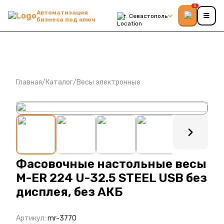
0
Автоматизация
г. Севастополь
бизнеса под ключ
Главная
/
Каталог
/
Весы электронные
: ?>
Фасовочные настольные весы
M-ER 224 U-32.5 STEEL USB без
дисплея, без АКБ
Артикул:
mr-3770