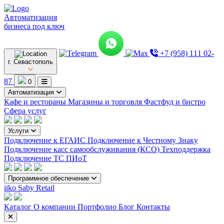
Автоматизация
бизнеса под ключ
+7 (958) 111 02-
г. Севастополь
87
0
Автоматизация
Кафе и рестораны
Магазины и торговля
Фастфуд и бистро
Сфера услуг
Услуги
Подключение к ЕГАИС
Подключение к Честному Знаку
Подключение касс самообслуживания (КСО)
Техподдержка
Подключение ТС ПИоТ
Программное обеспечение
iiko
Saby Retail
Каталог
О компании
Портфолио
Блог
Контакты