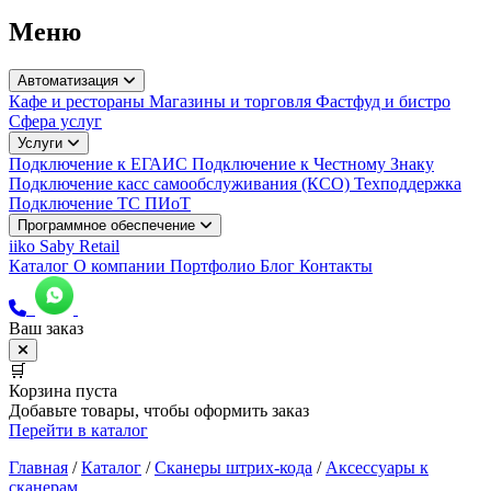
Меню
Автоматизация
Кафе и рестораны
Магазины и торговля
Фастфуд и бистро
Сфера услуг
Услуги
Подключение к ЕГАИС
Подключение к Честному Знаку
Подключение касс самообслуживания (КСО)
Техподдержка
Подключение ТС ПИоТ
Программное обеспечение
iiko
Saby Retail
Каталог
О компании
Портфолио
Блог
Контакты
Ваш заказ
🛒
Корзина пуста
Добавьте товары, чтобы оформить заказ
Перейти в каталог
Главная
/
Каталог
/
Сканеры штрих-кода
/
Аксессуары к
сканерам