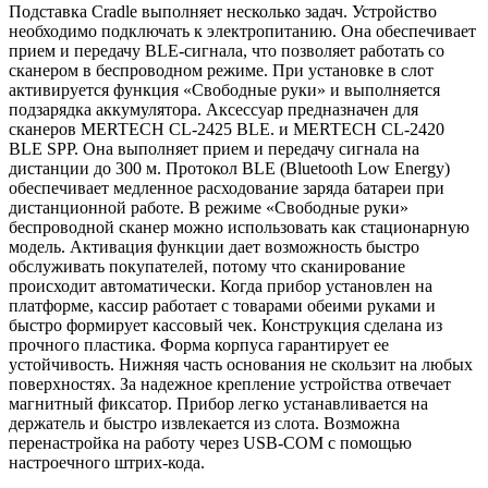
Подставка Cradle выполняет несколько задач. Устройство
необходимо подключать к электропитанию. Она обеспечивает
прием и передачу BLE-сигнала, что позволяет работать со
сканером в беспроводном режиме. При установке в слот
активируется функция «Свободные руки» и выполняется
подзарядка аккумулятора. Аксессуар предназначен для
сканеров MERTECH CL-2425 BLE. и MERTECH CL-2420
BLE SPP. Она выполняет прием и передачу сигнала на
дистанции до 300 м. Протокол BLE (Bluetooth Low Energy)
обеспечивает медленное расходование заряда батареи при
дистанционной работе. В режиме «Свободные руки»
беспроводной сканер можно использовать как стационарную
модель. Активация функции дает возможность быстро
обслуживать покупателей, потому что сканирование
происходит автоматически. Когда прибор установлен на
платформе, кассир работает с товарами обеими руками и
быстро формирует кассовый чек. Конструкция сделана из
прочного пластика. Форма корпуса гарантирует ее
устойчивость. Нижняя часть основания не скользит на любых
поверхностях. За надежное крепление устройства отвечает
магнитный фиксатор. Прибор легко устанавливается на
держатель и быстро извлекается из слота. Возможна
перенастройка на работу через USB-COM с помощью
настроечного штрих-кода.