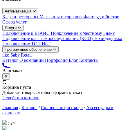
Автоматизация
Кафе и рестораны
Магазины и торговля
Фастфуд и бистро
Сфера услуг
Услуги
Подключение к ЕГАИС
Подключение к Честному Знаку
Подключение касс самообслуживания (КСО)
Техподдержка
Подключение ТС ПИоТ
Программное обеспечение
iiko
Saby Retail
Каталог
О компании
Портфолио
Блог
Контакты
Ваш заказ
🛒
Корзина пуста
Добавьте товары, чтобы оформить заказ
Перейти в каталог
Главная
/
Каталог
/
Сканеры штрих-кода
/
Аксессуары к
сканерам
: ?>