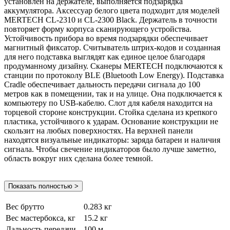
установлен на держателе, выполняется подзарядка
аккумулятора. Аксессуар белого цвета подходит для моделей
MERTECH CL-2310 и CL-2300 Black. Держатель в точности
повторяет форму корпуса сканирующего устройства.
Устойчивость прибора во время подзарядки обеспечивает
магнитный фиксатор. Считыватель штрих-кодов и созданная
для него подставка выглядят как единое целое благодаря
продуманному дизайну. Сканеры MERTECH подключаются к
станции по протоколу BLE (Bluetooth Low Energy). Подставка
Cradle обеспечивает дальность передачи сигнала до 100
метров как в помещении, так и на улице. Она подключается к
компьютеру по USB-кабелю. Слот для кабеля находится на
торцевой стороне конструкции. Стойка сделана из крепкого
пластика, устойчивого к ударам. Основание конструкции не
скользит на любых поверхностях. На верхней панели
находятся визуальные индикаторы: заряда батареи и наличия
сигнала. Чтобы свечение индикаторов было лучше заметно,
область вокруг них сделана более темной.
Показать полностью >
Вес брутто
0.283 кг
Вес мастербокса, кг
15.2 кг
Дальность передачи
100 м