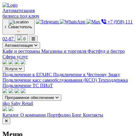
Автоматизация
бизнеса под ключ
+7 (958) 111
г. Севастополь
02-87
0
Автоматизация
Кафе и рестораны
Магазины и торговля
Фастфуд и бистро
Сфера услуг
Услуги
Подключение к ЕГАИС
Подключение к Честному Знаку
Подключение касс самообслуживания (КСО)
Техподдержка
Подключение ТС ПИоТ
Программное обеспечение
iiko
Saby Retail
Каталог
О компании
Портфолио
Блог
Контакты
Меню