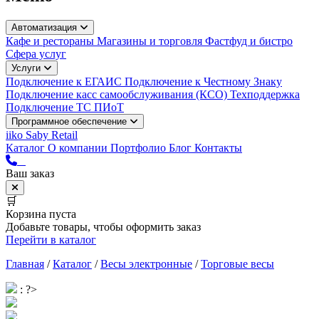
Автоматизация
Кафе и рестораны
Магазины и торговля
Фастфуд и бистро
Сфера услуг
Услуги
Подключение к ЕГАИС
Подключение к Честному Знаку
Подключение касс самообслуживания (КСО)
Техподдержка
Подключение ТС ПИоТ
Программное обеспечение
iiko
Saby Retail
Каталог
О компании
Портфолио
Блог
Контакты
Ваш заказ
🛒
Корзина пуста
Добавьте товары, чтобы оформить заказ
Перейти в каталог
Главная
/
Каталог
/
Весы электронные
/
Торговые весы
: ?>