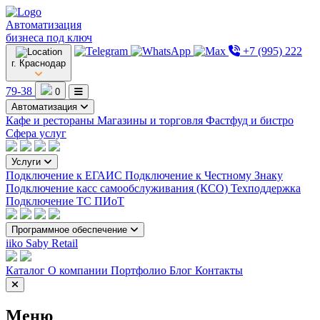
Автоматизация
бизнеса под ключ
+7 (995) 222
г. Краснодар
79-38
0
Автоматизация
Кафе и рестораны
Магазины и торговля
Фастфуд и бистро
Сфера услуг
Услуги
Подключение к ЕГАИС
Подключение к Честному Знаку
Подключение касс самообслуживания (КСО)
Техподдержка
Подключение ТС ПИоТ
Программное обеспечение
iiko
Saby Retail
Каталог
О компании
Портфолио
Блог
Контакты
Меню