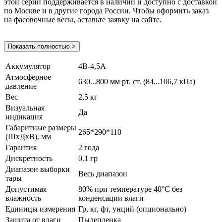
этой серии поддерживается в наличии и доступно с доставкой
по Москве и в другие города России. Чтобы оформить заказ
на фасовочные весы, оставьте заявку на сайте.
Показать полностью >
Аккумулятор
4В-4,5А
Атмосферное
630...800 мм рт. ст. (84...106,7 кПа)
давление
Вес
2,5 кг
Визуальная
Да
индикация
Габаритные размеры
265*290*110
(ШхДхВ), мм
Гарантия
2 года
Дискретность
0.1 гр
Диапазон выборки
Весь диапазон
тары
Допустимая
80% при температуре 40°С без
влажность
конденсации влаги
Единицы измерения
Гр, кг, фт, унций (опционально)
Защита от влаги
Пылепленка