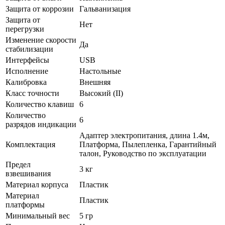
Защита от коррозии
Гальванизация
Защита от
Нет
перегрузки
Изменение скорости
Да
стабилизации
Интерфейсы
USB
Исполнение
Настольные
Калибровка
Внешняя
Класс точности
Высокий (II)
Количество клавиш
6
Количество
6
разрядов индикации
Адаптер электропитания, длина 1.4м,
Комплектация
Платформа, Пылепленка, Гарантийный
талон, Руководство по эксплуатации
Предел
3 кг
взвешивания
Материал корпуса
Пластик
Материал
Пластик
платформы
Минимальный вес
5 гр