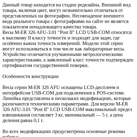
Данный товар находится на стадии редизайна. Внешний вид
товара, включая цвет, могут незначительно отличаться от
представленных на фотографии. Несовпадение внешнего
вида реального товара с фотографиями на сайте не является
показателем ненадлежащего качества товара.
Весы M-ER 326 AFU-3.01 "Post II" LCD USB-COM относятся
к высокому II классу точности и подходят для задач, где
особенно важна точность измерений. Модели этой серии
могут использоваться в том числе как лабораторные весы.
Устройство отличается улучшенными метрологическими
характеристиками, а заявленный класс точности подтвержден
сертификатом государственной поверки.
Особенности конструкции
Весы серии M-ER 326 AFU оснащены LCD-дисплеем и
интерфейсом USB-COM для подключения к POS-системе.
Линейка представлена в нескольких модификациях, которые
различаются техническими параметрами. Для версии M-ER
326 AFU-3.01 "Post II" LCD USB-COM максимальный предел
взвешивания составляет 3 кг, минимальный — 5 г, а цена
деления равна 0,1 г.
Во всех модификациях предусмотрены основные режимы
работы: