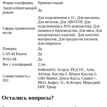
Форма платформы
Прямоугольная
Энергосберегающий
Да
режим
Для подключения к 1С, Для магазина,
Для метизов, Для ЭВОТОР, Для
подключения к POS-компьютеру, Для
Сферы применения
пищевого производства, Для мяса, Для
весов
кондитерских изделий, Для сыпучих
материалов, Для продуктов питания,
Для общепита
Поверка
Да
СAS-M Passive
Да
POS2-M
Да
Вес с платформой
2,1кг
SetRetail10, Агорта, РЕД ОС, Artix,
Айтида, Кассир-5, Штрих Кассир-5,
Совместимость с
GBS Market, Дэнси Касса, Сервис+,
ПО
IIKO, Бифит, 1С, R-Keeper, Меркурий-
ERP, Триар
Остались вопросы?