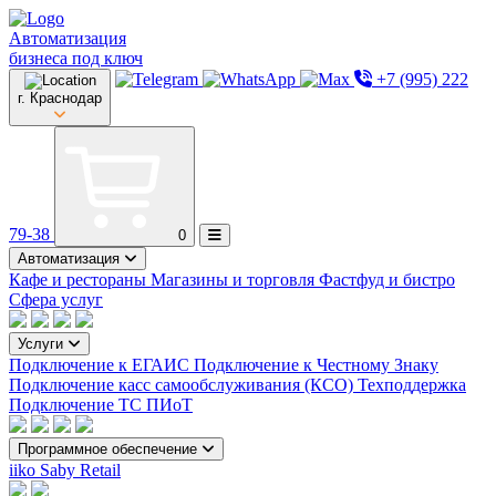
Автоматизация
бизнеса под ключ
+7 (995) 222
г. Краснодар
79-38
0
Автоматизация
Кафе и рестораны
Магазины и торговля
Фастфуд и бистро
Сфера услуг
Услуги
Подключение к ЕГАИС
Подключение к Честному Знаку
Подключение касс самообслуживания (КСО)
Техподдержка
Подключение ТС ПИоТ
Программное обеспечение
iiko
Saby Retail