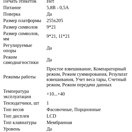
Печать этикеток
Нет
Питание
5,8В - 0,5А
Поверка
Да
Размер платформы
255х205
Размер символов
9*21
Размер символов,
9*21, 11*21
мм
Регулируемые
Да
опоры
Режим
Да
самодиагностики
Простое взвешивание, Компараторный
режим, Режим суммирования, Результат
Режимы работы
взвешивания, Учет веса тары, Счетный
режим, Режим передачи данных
Температура
+10...+40
эксплуатации
Тензодатчики, шт
1
Тип весов
Фасовочные, Порционные
Тип дисплея
LCD
Тип клавиатуры
Мембранная
Уровень
Да