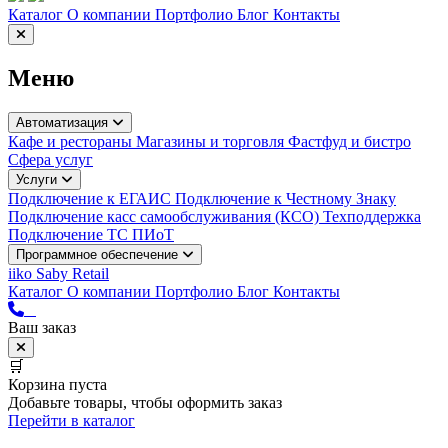
Каталог
О компании
Портфолио
Блог
Контакты
Меню
Автоматизация
Кафе и рестораны
Магазины и торговля
Фастфуд и бистро
Сфера услуг
Услуги
Подключение к ЕГАИС
Подключение к Честному Знаку
Подключение касс самообслуживания (КСО)
Техподдержка
Подключение ТС ПИоТ
Программное обеспечение
iiko
Saby Retail
Каталог
О компании
Портфолио
Блог
Контакты
Ваш заказ
🛒
Корзина пуста
Добавьте товары, чтобы оформить заказ
Перейти в каталог