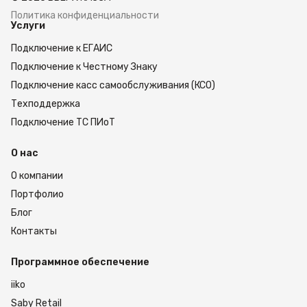
линейки всегда есть в наличии. Доставка
заказов осуществляется по Москве или в любой
Политика конфиденциальности
Услуги
город России. Мы гарантируем быструю и
бережную доставку товара. Оставьте заявку на
Подключение к ЕГАИС
сайте или позвоните нам, чтобы оформить
покупку.
Подключение к Честному Знаку
Подключение касс самообслуживания (КСО)
Техподдержка
Подключение ТС ПИоТ
О нас
О компании
Портфолио
Блог
Контакты
Программное обеспечение
iiko
Saby Retail