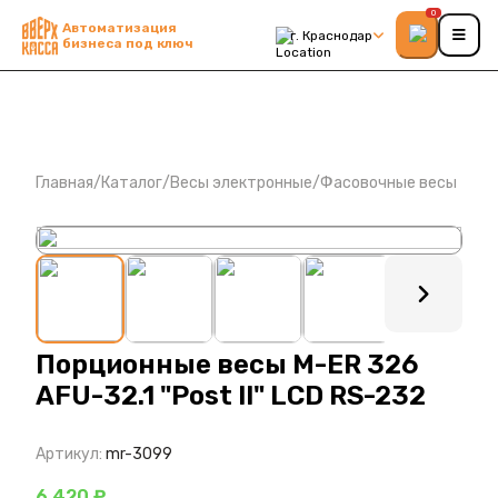
0
Автоматизация
г. Краснодар
бизнеса под ключ
Главная
/
Каталог
/
Весы электронные
/
Фасовочные весы
: ?>
Порционные весы M-ER 326
AFU-32.1 "Post II" LCD RS-232
Артикул:
mr-3099
6 420 ₽