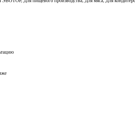
ля ЭВОТОР, Для пищевого производства, Для мяса, Для кондитер
льтацию
иже
 конфиденциальности сайта