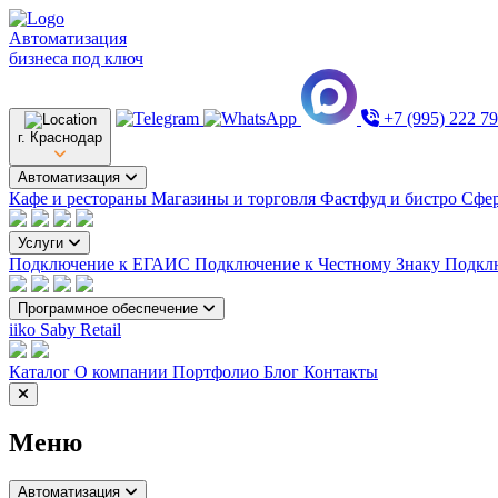
Автоматизация
бизнеса под ключ
+7 (995) 222 7
г. Краснодар
Автоматизация
Кафе и рестораны
Магазины и торговля
Фастфуд и бистро
Сфер
Услуги
Подключение к ЕГАИС
Подключение к Честному Знаку
Подкл
Программное обеспечение
iiko
Saby Retail
Каталог
О компании
Портфолио
Блог
Контакты
Меню
Автоматизация