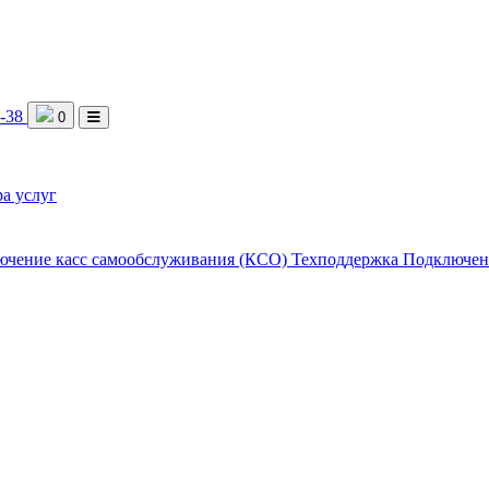
9-38
0
а услуг
ючение касс самообслуживания (КСО)
Техподдержка
Подключен