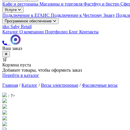
Кафе и рестораны
Магазины и торговля
Фастфуд и бистро
Сфер
Услуги
Подключение к ЕГАИС
Подключение к Честному Знаку
Подкл
Программное обеспечение
iiko
Saby Retail
Каталог
О компании
Портфолио
Блог
Контакты
Ваш заказ
🛒
Корзина пуста
Добавьте товары, чтобы оформить заказ
Перейти в каталог
Главная
/
Каталог
/
Весы электронные
/
Фасовочные весы
: ?>