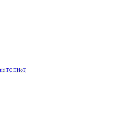
ие ТС ПИоТ