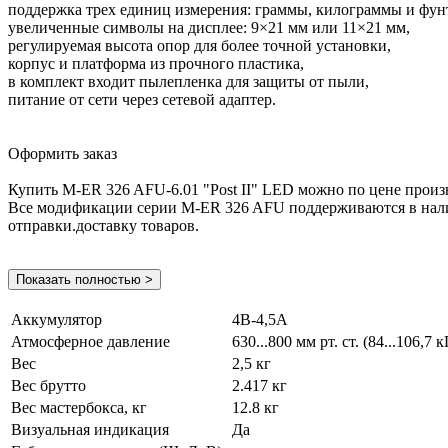
поддержка трех единиц измерения: граммы, килограммы и фун
увеличенные символы на дисплее: 9×21 мм или 11×21 мм,
регулируемая высота опор для более точной установки,
корпус и платформа из прочного пластика,
в комплект входит пылепленка для защиты от пыли,
питание от сети через сетевой адаптер.
Оформить заказ
Купить M-ER 326 AFU-6.01 "Post II" LED можно по цене прои
Все модификации серии M-ER 326 AFU поддерживаются в наличи
отправки.доставку товаров.
Показать полностью >
Аккумулятор
4В-4,5А
Атмосферное давление
630...800 мм рт. ст. (84...106,7 
Вес
2,5 кг
Вес брутто
2.417 кг
Вес мастербокса, кг
12.8 кг
Визуальная индикация
Да