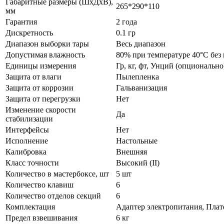
Габаритные размеры (ШхДхВ),
265*290*110
мм
Гарантия
2 года
Дискретность
0.1 гр
Диапазон выборки тары
Весь диапазон
Допустимая влажность
80% при температуре 40°С без
Единицы измерения
Гр, кг, фт, Унций (опционально
Защита от влаги
Пылепленка
Защита от коррозии
Гальванизация
Защита от перегрузки
Нет
Изменение скорости
Да
стабилизации
Интерфейсы
Нет
Исполнение
Настольные
Калибровка
Внешняя
Класс точности
Высокий (II)
Количество в мастербоксе, шт
5 шт
Количество клавиш
6
Количество отделов секций
6
Комплектация
Адаптер электропитания, Плат
Предел взвешивания
6 кг