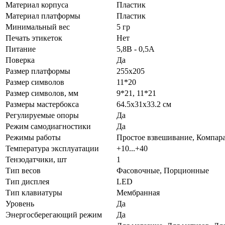
Материал корпуса
Пластик
Материал платформы
Пластик
Минимальный вес
5 гр
Печать этикеток
Нет
Питание
5,8В - 0,5А
Поверка
Да
Размер платформы
255х205
Размер символов
11*20
Размер символов, мм
9*21, 11*21
Размеры мастербокса
64.5х31х33.2 см
Регулируемые опоры
Да
Режим самодиагностики
Да
Режимы работы
Простое взвешивание, Компара
Температура эксплуатации
+10...+40
Тензодатчики, шт
1
Тип весов
Фасовочные, Порционные
Тип дисплея
LED
Тип клавиатуры
Мембранная
Уровень
Да
Энергосберегающий режим
Да