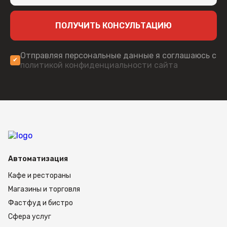
фасовочной зоне или на производственном
участке, где важно экономить пространство
без потери функциональности.
ПОЛУЧИТЬ КОНСУЛЬТАЦИЮ
Для пользователя доступны следующие
режимы работы:
Отправляя персональные данные я соглашаюсь с
политикой конфиденциальности сайта
простое взвешивание,
компараторный режим,
режим суммирования,
отображение результата взвешивания,
учет веса тары,
счетный режим,
режим передачи данных.
Автоматизация
Информация выводится на двух LED-дисплеях с
шестью разрядами индикации и крупными
Кафе и рестораны
символами. Такое исполнение особенно удобно
Магазины и торговля
в торговле и на фасовке, когда показания
должны быть хорошо видны и оператору, и
Фастфуд и бистро
покупателю. Для управления предусмотрена
Сфера услуг
мембранная клавиатура на 6 клавиш.