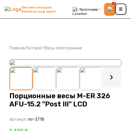
0
Автоматизация
г. Краснодар
бизнеса под ключ
Главная
/
Каталог
/
Весы электронные
: ?>
Порционные весы M-ER 326
AFU-15.2 "Post III" LCD
Артикул:
mr-3718
5 490 ₽