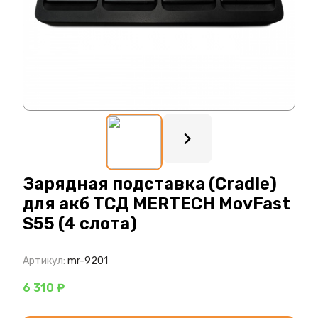
: ?>
Зарядная подставка (Cradle)
для акб ТСД MERTECH MovFast
S55 (4 слота)
Артикул:
mr-9201
6 310 ₽