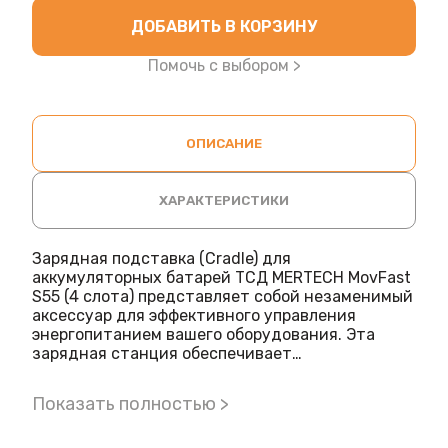
ДОБАВИТЬ В КОРЗИНУ
Помочь с выбором >
ОПИСАНИЕ
ХАРАКТЕРИСТИКИ
Зарядная подставка (Cradle) для
аккумуляторных батарей ТСД MERTECH MovFast
S55 (4 слота) представляет собой незаменимый
аксессуар для эффективного управления
энергопитанием вашего оборудования. Эта
зарядная станция обеспечивает
одновременную зарядку от 1 до 4 батарей.
Изготовленная из прочного и надежного
Показать полностью >
пластика, подставка Cradle выделяется не
только своей элегантной внешностью, но и