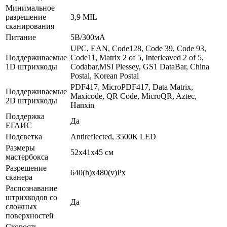
Минимальное
разрешение
3,9 MIL
сканирования
Питание
5В/300мА
UPC, EAN, Code128, Code 39, Code 93,
Поддерживаемые
Code11, Matrix 2 of 5, Interleaved 2 of 5,
1D штрихкоды
Codabar,MSI Plessey, GS1 DataBar, China
Postal, Korean Postal
PDF417, MicroPDF417, Data Matrix,
Поддерживаемые
Maxicode, QR Code, MicroQR, Aztec,
2D штрихкоды
Hanxin
Поддержка
Да
ЕГАИС
Подсветка
Antireflected, 3500К LED
Размеры
52х41х45 см
мастербокса
Разрешение
640(h)х480(v)Px
сканера
Распознавание
штрихкодов со
Да
сложных
поверхностей
Скорость