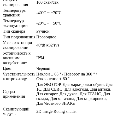
100 скан/сек
сканирования
Температура
-40°С ~ +70°С
хранения
Температура
-20°С ~ +50°С
эксплуатации
Тип сканера
Ручной
Тип подключения
Проводное
Угол охвата при
40º(h)x32º(v)
сканировании
Устойчивость к
внешним
IP54
воздействиям
Цвет
Черный
Чувствительность
Наклон ± 65 ° / Поворот на 360 ° /
к штрих-коду
Отклонение ± 60 °
Для ЭВОТОР, Для маркировки обуви, Для
1С, Для СБИС, Для алкоголя, Для аптеки,
Сферы
Для сигарет, Для духов, Для ЕГАИС, Для
применения
склада, Для магазина, Для маркировки,
Для Честного ЗНАКа
Сканирующий
2D image Roling shutter
модуль