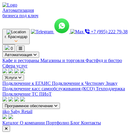
Автоматизация
бизнеса под ключ
+7 (995) 222 79-38
г. Краснодар
0
Автоматизация
Кафе и рестораны
Магазины и торговля
Фастфуд и бистро
Сфера услуг
Услуги
Подключение к ЕГАИС
Подключение к Честному Знаку
Подключение касс самообслуживания (КСО)
Техподдержка
Подключение ТС ПИоТ
Программное обеспечение
iiko
Saby Retail
Каталог
О компании
Портфолио
Блог
Контакты