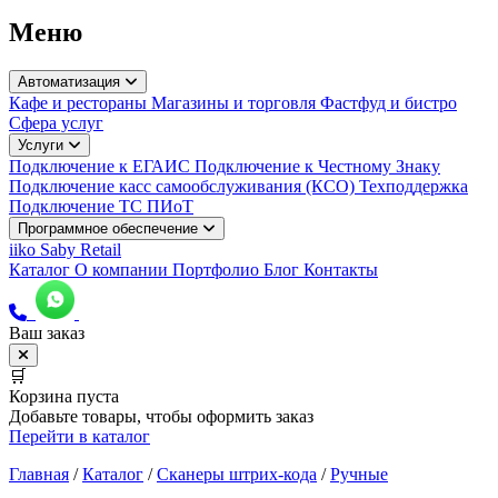
Меню
Автоматизация
Кафе и рестораны
Магазины и торговля
Фастфуд и бистро
Сфера услуг
Услуги
Подключение к ЕГАИС
Подключение к Честному Знаку
Подключение касс самообслуживания (КСО)
Техподдержка
Подключение ТС ПИоТ
Программное обеспечение
iiko
Saby Retail
Каталог
О компании
Портфолио
Блог
Контакты
Ваш заказ
🛒
Корзина пуста
Добавьте товары, чтобы оформить заказ
Перейти в каталог
Главная
/
Каталог
/
Сканеры штрих-кода
/
Ручные