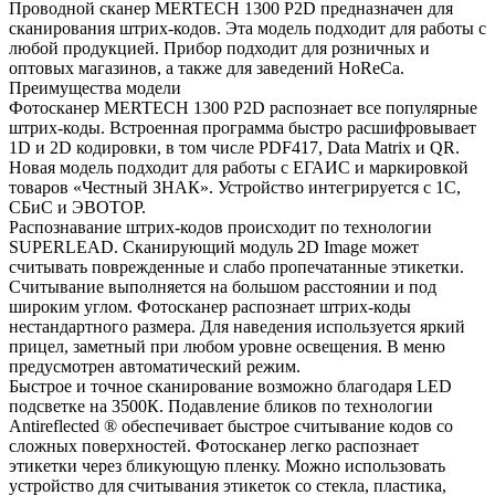
Проводной сканер MERTECH 1300 P2D предназначен для
сканирования штрих-кодов. Эта модель подходит для работы с
любой продукцией. Прибор подходит для розничных и
оптовых магазинов, а также для заведений HoReCa.
Преимущества модели
Фотосканер MERTECH 1300 P2D распознает все популярные
штрих-коды. Встроенная программа быстро расшифровывает
1D и 2D кодировки, в том числе PDF417, Data Matrix и QR.
Новая модель подходит для работы с ЕГАИС и маркировкой
товаров «Честный ЗНАК». Устройство интегрируется с 1С,
СБиС и ЭВОТОР.
Распознавание штрих-кодов происходит по технологии
SUPERLEAD. Сканирующий модуль 2D Image может
считывать поврежденные и слабо пропечатанные этикетки.
Считывание выполняется на большом расстоянии и под
широким углом. Фотосканер распознает штрих-коды
нестандартного размера. Для наведения используется яркий
прицел, заметный при любом уровне освещения. В меню
предусмотрен автоматический режим.
Быстрое и точное сканирование возможно благодаря LED
подсветке на 3500К. Подавление бликов по технологии
Antireflected ® обеспечивает быстрое считывание кодов со
сложных поверхностей. Фотосканер легко распознает
этикетки через бликующую пленку. Можно использовать
устройство для считывания этикеток со стекла, пластика,