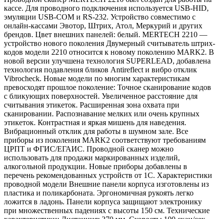
кассе. Для проводного подключения используется USB-HID,
эмуляции USB-COM и RS-232. Устройство совместимо с
онлайн-кассами Эвотор, Штрих, Атол, Меркурий и других
брендов. Цвет внешних панелей: белый. MERTECH 2210 —
устройство нового поколения Двумерный считыватель штрих-
кодов модели 2210 относится к новому поколению MARK2. В
новой версии улучшена технология SUPERLEAD, добавлена
технология подавления бликов Antireflect и вибро отклик
Vibrocheck. Новые модели по многим характеристикам
превосходят прошлое поколение: Точное сканирование кодов
с бликующих поверхностей. Увеличенное расстояние для
считывания этикеток. Расширенная зона охвата при
сканировании. Распознавание мелких или очень крупных
этикеток. Контрастная и яркая мишень для наведения.
Вибрационный отклик для работы в шумном зале. Все
приборы из поколения MARK2 соответствуют требованиям
ЦРПТ и ФГИС/ЕГАИС. Проводной сканер можно
использовать для продажи маркированных изделий,
алкогольной продукции. Новые приборы добавлены в
перечень рекомендованных устройств от 1С. Характеристики
проводной модели Внешние панели корпуса изготовлены из
пластика и поликарбоната. Эргономичная рукоять легко
ложится в ладонь. Панели корпуса защищают электронику
при множественных падениях с высоты 150 см. Технические