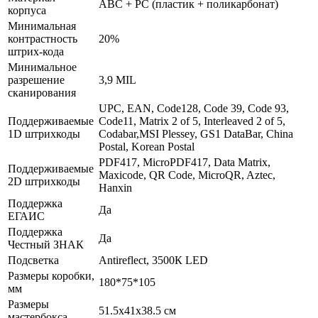
ABC + PC (пластик + поликарбонат)
корпуса
Минимальная
контрастность
20%
штрих-кода
Минимальное
разрешение
3,9 MIL
сканирования
UPC, EAN, Code128, Code 39, Code 93,
Поддерживаемые
Code11, Matrix 2 of 5, Interleaved 2 of 5,
1D штрихкоды
Codabar,MSI Plessey, GS1 DataBar, China
Postal, Korean Postal
PDF417, MicroPDF417, Data Matrix,
Поддерживаемые
Maxicode, QR Code, MicroQR, Aztec,
2D штрихкоды
Hanxin
Поддержка
Да
ЕГАИС
Поддержка
Да
Честный ЗНАК
Подсветка
Antireflect, 3500К LED
Размеры коробки,
180*75*105
мм
Размеры
51.5х41х38.5 см
мастербокса