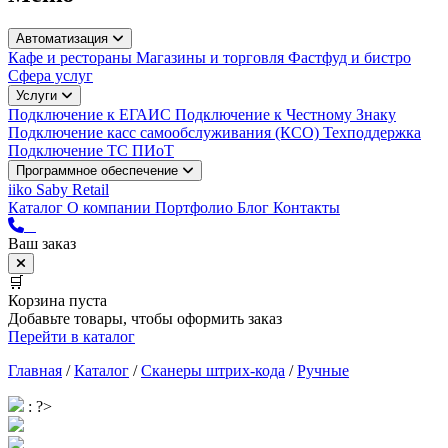
Автоматизация
Кафе и рестораны
Магазины и торговля
Фастфуд и бистро
Сфера услуг
Услуги
Подключение к ЕГАИС
Подключение к Честному Знаку
Подключение касс самообслуживания (КСО)
Техподдержка
Подключение ТС ПИоТ
Программное обеспечение
iiko
Saby Retail
Каталог
О компании
Портфолио
Блог
Контакты
Ваш заказ
🛒
Корзина пуста
Добавьте товары, чтобы оформить заказ
Перейти в каталог
Главная
/
Каталог
/
Сканеры штрих-кода
/
Ручные
: ?>