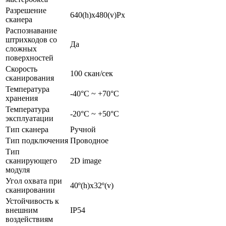
Разрешение
640(h)х480(v)Px
сканера
Распознавание
штрихкодов со
Да
сложных
поверхностей
Скорость
100 скан/сек
сканирования
Температура
-40°С ~ +70°С
хранения
Температура
-20°С ~ +50°С
эксплуатации
Тип сканера
Ручной
Тип подключения
Проводное
Тип
сканирующего
2D image
модуля
Угол охвата при
40º(h)x32º(v)
сканировании
Устойчивость к
внешним
IP54
воздействиям