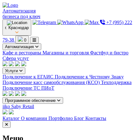
Автоматизация
бизнеса под ключ
+7 (995) 222
г. Краснодар
79-38
0
Автоматизация
Кафе и рестораны
Магазины и торговля
Фастфуд и бистро
Сфера услуг
Услуги
Подключение к ЕГАИС
Подключение к Честному Знаку
Подключение касс самообслуживания (КСО)
Техподдержка
Подключение ТС ПИоТ
Программное обеспечение
iiko
Saby Retail
Каталог
О компании
Портфолио
Блог
Контакты
Меню