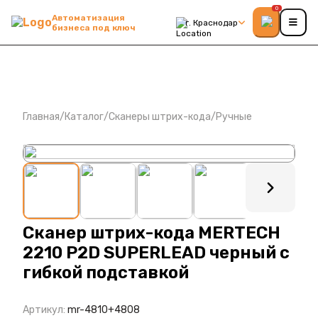
0
Автоматизация
г. Краснодар
бизнеса под ключ
Главная
/
Каталог
/
Сканеры штрих-кода
/
Ручные
: ?>
Сканер штрих-кода MERTECH
2210 P2D SUPERLEAD черный с
гибкой подставкой
Артикул:
mr-4810+4808