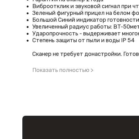
Виброотклик и звуковой сигнал при ч
К преимуществам 1408BT-HD, также, 
Зеленый фигурный прицел на белом фо
Большой Синий индикатор готовности 
Увеличенный радиус работы: BT-50мет
Ударопрочность - выдерживает многок
Степень защиты от пыли и воды IP 54
Сканер не требует донастройки. Готов
Показать полностью >