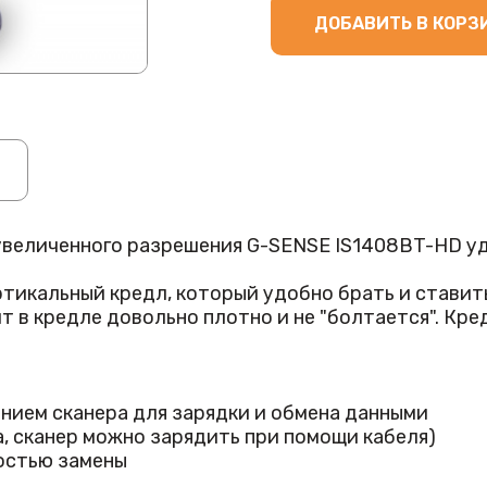
ДОБАВИТЬ В КОРЗ
увеличенного разрешения G-SENSE IS1408BT-HD уд
икальный кредл, который удобно брать и ставить 
 в кредле довольно плотно и не "болтается". Кре
ом режиме – когда активация сканера и считывае
роисходит через управляющий штрих-код.
нием сканера для зарядки и обмена данными
, сканер можно зарядить при помощи кабеля)
м 1280*800 pix, что позволяет читать самые плот
остью замены