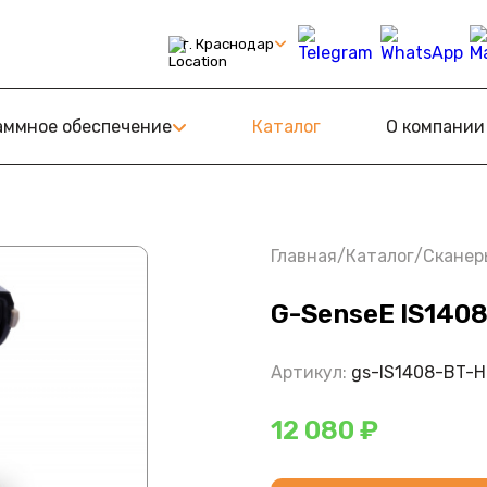
г. Краснодар
С
ному Знаку
аммное обеспечение
Каталог
О компании
амообслуживания (КСО)
Retail
оТ
Главная
/
Каталог
/
Сканер
G-SenseE IS140
Артикул:
gs-IS1408-BT-
12 080 ₽