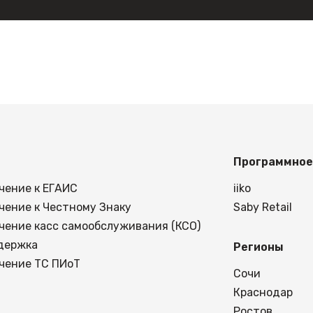
Программное
чение к ЕГАИС
iiko
чение к Честному Знаку
Saby Retail
чение касс самообслуживания (КСО)
держка
Регионы
чение ТС ПИоТ
Сочи
Краснодар
Ростов