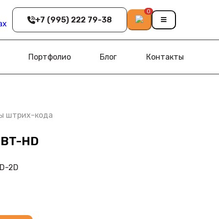
0
+7 (995) 222 79-38
Портфолио
Блог
Контакты
ы штрих-кода
8BT-HD
HD-2D