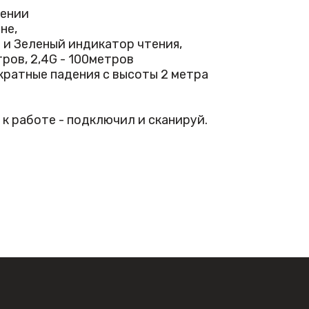
тении
можно отнести:
не,
и Зеленый индикатор чтения,
ров, 2,4G - 100метров
ратные падения с высоты 2 метра
 к работе - подключил и сканируй.