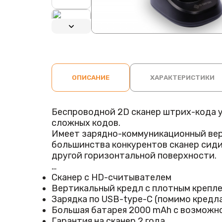
ОПИСАНИЕ
ХАРАКТЕРИСТИКИ
Беспроводной 2D сканер штрих-кода 
сложных кодов.
Имеет зарядно-коммуникационный верт
большинства конкурентов сканер сидит
другой горизонтальной поверхности.
Может использоваться в презентационн
Сканер с HD-считывателем
подносят штрих-код. Переключение п
Вертикальный кредл с плотным крепле
Зарядка по USB-type-C (помимо кредла
Обладает HD - матрицей с разрешение
Большая батарея 2000 mAh с возможн
коды.
Гарантия на сканер 2 года