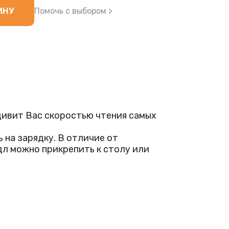
ИНУ
Помочь с выбором >
ивит Вас скоростью чтения самых
на зарядку. В отличие от
дл можно прикрепить к столу или
ние кода происходят, когда к сканеру
ные, поврежденные, малоконтрастные