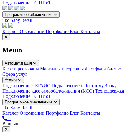
Подключение ТС ПИоТ
Программное обеспечение
iiko
Saby Retail
Каталог
О компании
Портфолио
Блог
Контакты
Меню
Автоматизация
Кафе и рестораны
Магазины и торговля
Фастфуд и бистро
Сфера услуг
Услуги
Подключение к ЕГАИС
Подключение к Честному Знаку
Подключение касс самообслуживания (КСО)
Техподдержка
Подключение ТС ПИоТ
Программное обеспечение
iiko
Saby Retail
Каталог
О компании
Портфолио
Блог
Контакты
Ваш заказ