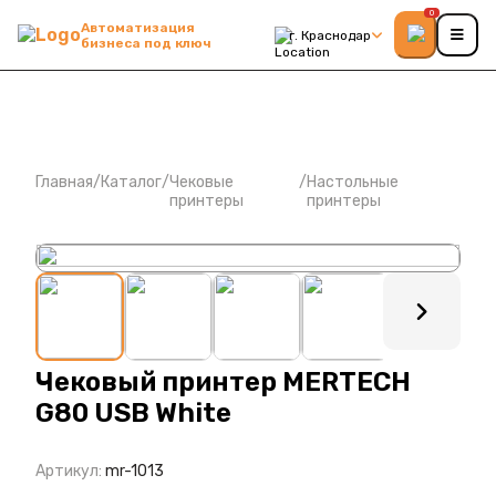
0
Автоматизация
г. Краснодар
бизнеса под ключ
Главная
/
Каталог
/
Чековые
/
Настольные
принтеры
принтеры
: ?>
Чековый принтер MERTECH
G80 USB White
Артикул:
mr-1013