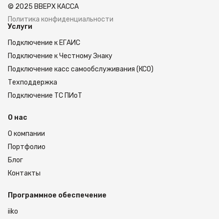
© 2025 ВВЕРХ КАССА
более информативны, чем надписи на дисплее.
Поэтому при неполадках в работе
Политика конфиденциальности
Услуги
предусмотрена двойная индикация.
Во вложенной инструкции содержится
Подключение к ЕГАИС
подробное описание настройки принтера,
возможностей меню. Инструкция описывает
Подключение к Честному Знаку
множество дополнительных функций и
Подключение касс самообслуживания (КСО)
параметров. Но если у вас возникнут вопросы
Техподдержка
по настройке и работе прибора, вы можете
обратиться в службу поддержки MERTECH .
Подключение ТС ПИоТ
О нас
О компании
Портфолио
Блог
Контакты
Программное обеспечение
iiko