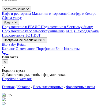
Автоматизация
Кафе и рестораны
Магазины и торговля
Фастфуд и бистро
Сфера услуг
Услуги
Подключение к ЕГАИС
Подключение к Честному Знаку
Подключение касс самообслуживания (КСО)
Техподдержка
Подключение ТС ПИоТ
Программное обеспечение
iiko
Saby Retail
Каталог
О компании
Портфолио
Блог
Контакты
Ваш заказ
🛒
Корзина пуста
Добавьте товары, чтобы оформить заказ
Перейти в каталог
Главная
/
Каталог
/
Весы электронные
/
Фасовочные весы
: ?>