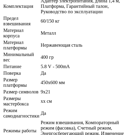
Адаптер электропитания, длина 1,4 м,
Комплектация
Платформа, Гарантийный талон,
Руководство по эксплуатации
Предел
60/150 кг
взвешивания
Материал
Металл
корпуса
Материал
Нержавеющая сталь
платформы
Минимальный
400 гр
вес
Питание
5.8 V - 500mA
Поверка
Да
Размер
450х600 мм
платформы
Размер символов
9х21
Размеры
хх см
мастербокса
Режим
Да
самодиагностики
Режим взвешивания, Компораторный
режим (фасовка), Счетный режим,
Режимы работы
Энергосберегающий режим, Изменение