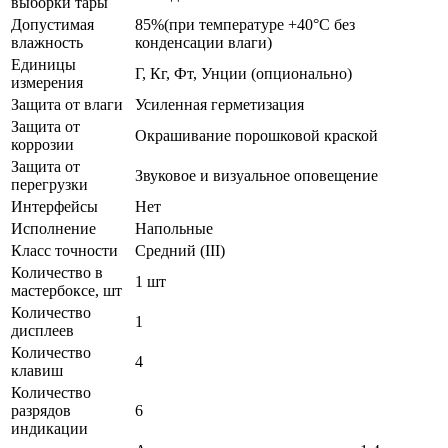
выборки тары
Допустимая
85%(при температуре +40°С без
влажность
конденсации влаги)
Единицы
Г, Кг, Фт, Унции (опционально)
измерения
Защита от влаги
Усиленная герметизация
Защита от
Окрашивание порошковой краской
коррозии
Защита от
Звуковое и визуальное оповещение
перегрузки
Интерфейсы
Нет
Исполнение
Напольные
Класс точности
Средний (III)
Количество в
1 шт
мастербоксе, шт
Количество
1
дисплеев
Количество
4
клавиш
Количество
разрядов
6
индикации