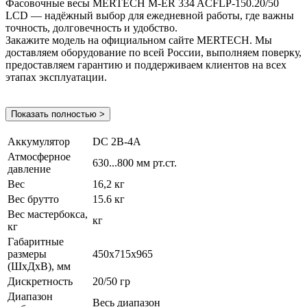
Фасовочные весы MERTECH M-ER 334 ACFLP-150.20/50
LCD — надёжный выбор для ежедневной работы, где важны
точность, долговечность и удобство.
Закажите модель на официальном сайте MERTECH. Мы
доставляем оборудование по всей России, выполняем поверку,
предоставляем гарантию и поддерживаем клиентов на всех
этапах эксплуатации.
Показать полностью >
Аккумулятор
DC 2В-4А
Атмосферное
630...800 мм рт.ст.
давление
Вес
16,2 кг
Вес брутто
15.6 кг
Вес мастербокса,
кг
кг
Габаритные
размеры
450х715х965
(ШхДхВ), мм
Дискретность
20/50 гр
Диапазон
Весь диапазон