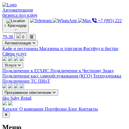
Автоматизация
бизнеса под ключ
+7 (995) 222
г. Краснодар
79-38
0
Автоматизация
Кафе и рестораны
Магазины и торговля
Фастфуд и бистро
Сфера услуг
Услуги
Подключение к ЕГАИС
Подключение к Честному Знаку
Подключение касс самообслуживания (КСО)
Техподдержка
Подключение ТС ПИоТ
Программное обеспечение
iiko
Saby Retail
Каталог
О компании
Портфолио
Блог
Контакты
Меню