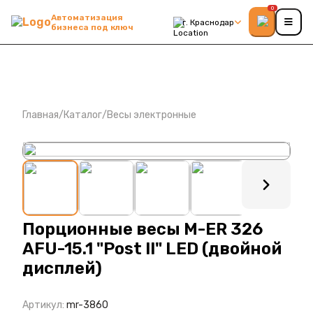
0
Автоматизация
г. Краснодар
бизнеса под ключ
Главная
/
Каталог
/
Весы электронные
: ?>
Порционные весы M-ER 326
AFU-15.1 "Post II" LED (двойной
дисплей)
Артикул:
mr-3860