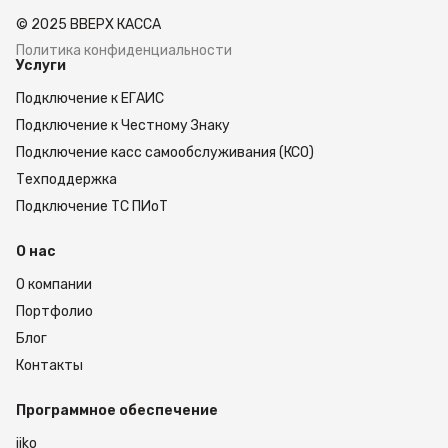
дисплей) сочетает высокий класс точности,
© 2025 ВВЕРХ КАССА
удобную конструкцию и набор функций,
необходимых для ежедневной работы с
Политика конфиденциальности
Услуги
разными категориями товаров.
Подключение к ЕГАИС
высокий II класс точности,
Подключение к Честному Знаку
два LED-дисплея для удобного визуального
Подключение касс самообслуживания (КСО)
контроля,
Техподдержка
поддержка единиц измерения: граммы,
килограммы, фунты, опционально — унции,
Подключение ТС ПИоТ
счетный режим для работы с однотипными
позициями,
О нас
изменение скорости стабилизации,
энергосберегающий режим,
О компании
внешняя калибровка,
Портфолио
самодиагностика,
встроенный уровень и регулируемые опоры для
Блог
точной установки,
Контакты
выборка тары во всем диапазоне взвешивания,
работа от сети и от аккумулятора 4В-4,5А,
гарантия 2 года.
Программное обеспечение
iiko