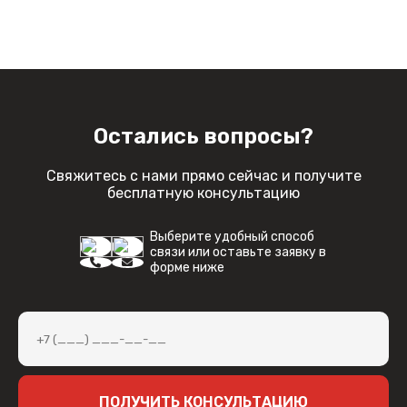
JUNIOUR MAX - имеет на борту мощный
процессор Core i5 7го поколения (7200U),
который справится с самым притязательным
торговым софтом. Забудьте про зависания,
фризы и троттлинг - JUNIOUR MAX выдает
максимальную производительность при любом
Остались вопросы?
раскладе.
JUNIOUR MAX - оснащается в базе SSD формата
Свяжитесь с нами прямо сейчас и получите
M2 (NVME) на 128 GB - с запасом для торговли и
бесплатную консультацию
сферы услуг
Также, в базе установлено 8GB (DDR4)
Выберите удобный способ
связи или оставьте заявку в
оперативной памяти.
форме ниже
Беспроводные интерфейсы WiFi+BT позволяют
избавиться от лишних проводов.
Всё это богатство спрятано в красивом
изящном корпусе JUNIOUR - так полюбившемся
клиентам во всех сферах. Корпус оборудован
VESA-креплением, которое идет в базовой
ПОЛУЧИТЬ КОНСУЛЬТАЦИЮ