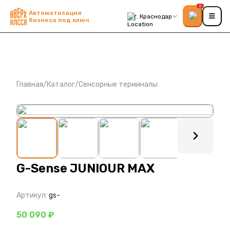
0
Автоматизация
г. Краснодар
бизнеса под ключ
Главная
/
Каталог
/
Сенсорные терминалы
: ?>
G-Sense JUNIOUR MAX
Артикул:
gs-
50 090 ₽