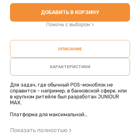
ДОБАВИТЬ В КОРЗИНУ
Помочь с выбором >
ОПИСАНИЕ
ХАРАКТЕРИСТИКИ
Для задач, где обычный POS-моноблок не
справится - например, в банковской сфере, или
в крупном ритейле был разработан JUNIOUR
MAX.
Платформа для максимальной
производительности в премиум корпусе -
JUNIOUR MAX - POS моноблок, внутри которого
Показать полностью >
действительно актуальное компьютерное
железо.